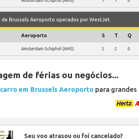
Amsterdam-Schiphol (AMS)
1
1
0
de Brussels Aeroporto operados por WestJet
Aeroporto
S
T
Q
Amsterdam-Schiphol (AMS)
2
2
0
gem de férias ou negócios...
 carro em Brussels Aeroporto
para grandes 
Seu voo atrasou ou foi cancelado?