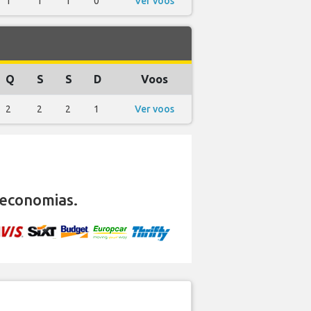
1
1
1
0
Ver voos
Q
S
S
D
Voos
2
2
2
1
Ver voos
economias.