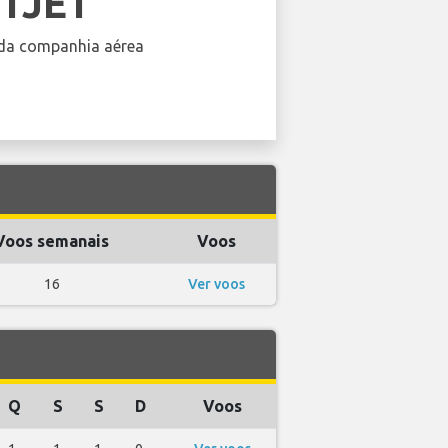
TJET
da companhia aérea
Voos semanais
Voos
16
Ver voos
Q
S
S
D
Voos