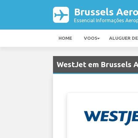
Brussels Aer
Essencial Informações Aerop
HOME
VOOS
ALUGUER D
WestJet em Brussels 