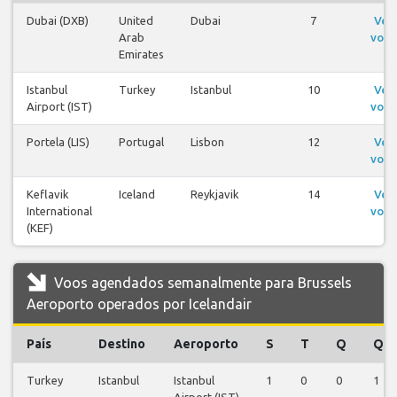
Dubai (DXB)
United
Dubai
7
Ver
Arab
voos
Emirates
Istanbul
Turkey
Istanbul
10
Ver
Airport (IST)
voos
Portela (LIS)
Portugal
Lisbon
12
Ver
voos
Keflavik
Iceland
Reykjavik
14
Ver
International
voos
(KEF)
Voos agendados semanalmente para Brussels
Aeroporto operados por Icelandair
País
Destino
Aeroporto
S
T
Q
Q
Turkey
Istanbul
Istanbul
1
0
0
1
Airport (IST)