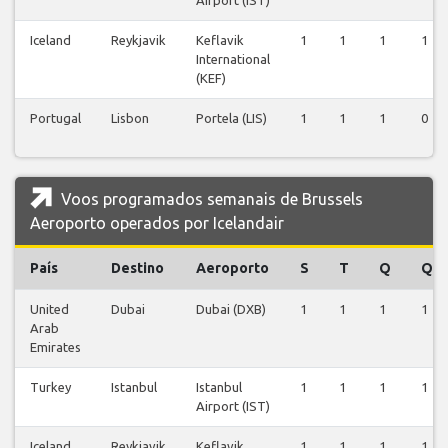
Iceland
Reykjavik
Keflavik
1
1
1
1
International
(KEF)
Portugal
Lisbon
Portela (LIS)
1
1
1
0
Voos programados semanais de Brussels
Aeroporto operados por Icelandair
País
Destino
Aeroporto
S
T
Q
Q
United
Dubai
Dubai (DXB)
1
1
1
1
Arab
Emirates
Turkey
Istanbul
Istanbul
1
1
1
1
Airport (IST)
Iceland
Reykjavik
Keflavik
1
1
1
1