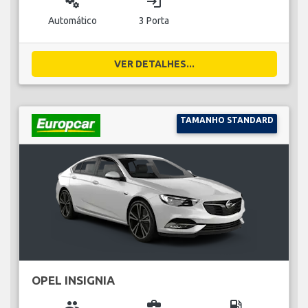
miscellaneous_services
login
Automático
3 Porta
VER DETALHES...
TAMANHO STANDARD
OPEL INSIGNIA
group
business_center
local_gas_station