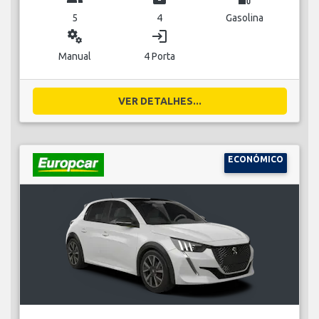
5
4
Gasolina
miscellaneous_services
login
Manual
4 Porta
VER DETALHES...
ECONÓMICO