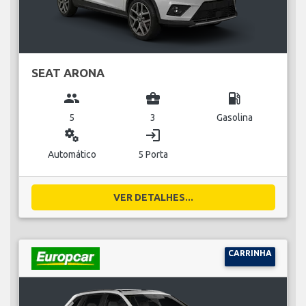
SEAT ARONA
group
business_center
local_gas_station
5
3
Gasolina
miscellaneous_services
login
Automático
5 Porta
VER DETALHES...
CARRINHA