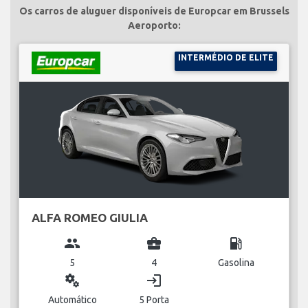
Os carros de aluguer disponíveis de Europcar em Brussels
Aeroporto:
INTERMÉDIO DE ELITE
ALFA ROMEO GIULIA
group
business_center
local_gas_station
5
4
Gasolina
miscellaneous_services
login
Automático
5 Porta