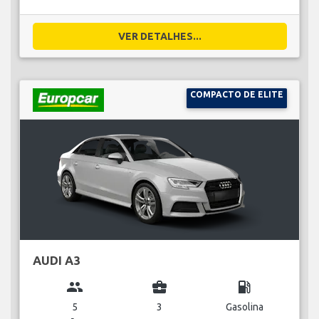
VER DETALHES...
COMPACTO DE ELITE
AUDI A3
group
business_center
local_gas_station
5
3
Gasolina