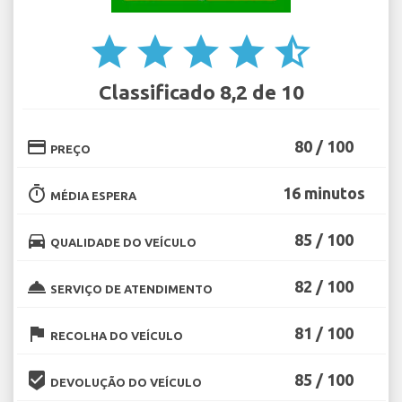
star
star
star
star
star_half
Classificado 8,2 de 10
credit_card
80 / 100
PREÇO
timer
16 minutos
MÉDIA ESPERA
directions_car
85 / 100
QUALIDADE DO VEÍCULO
room_service
82 / 100
SERVIÇO DE ATENDIMENTO
flag
81 / 100
RECOLHA DO VEÍCULO
beenhere
85 / 100
DEVOLUÇÃO DO VEÍCULO