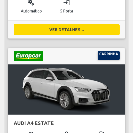
miscellaneous_services
login
Automático
5 Porta
VER DETALHES...
CARRINHA
AUDI A4 ESTATE