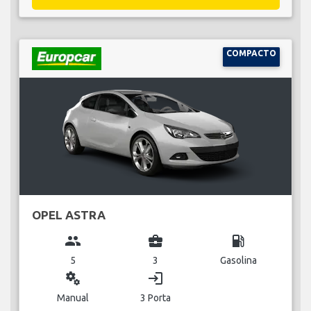
COMPACTO
OPEL ASTRA
group
business_center
local_gas_station
5
3
Gasolina
miscellaneous_services
login
Manual
3 Porta