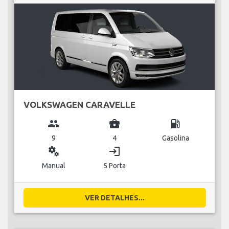
VOLKSWAGEN CARAVELLE
group
business_center
local_gas_station
9
4
Gasolina
miscellaneous_services
login
Manual
5 Porta
VER DETALHES...