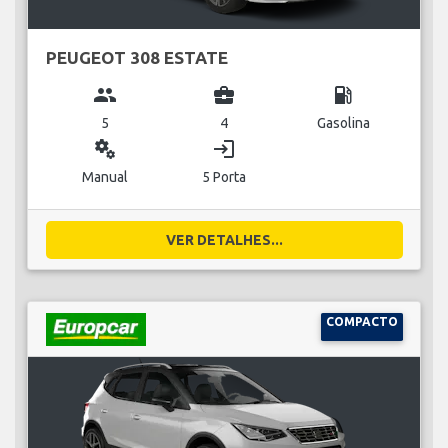
PEUGEOT 308 ESTATE
group
business_center
local_gas_station
5
4
Gasolina
miscellaneous_services
login
Manual
5 Porta
VER DETALHES...
COMPACTO