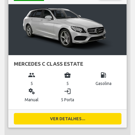
MERCEDES C CLASS ESTATE
group
business_center
local_gas_station
5
5
Gasolina
miscellaneous_services
login
Manual
5 Porta
VER DETALHES...