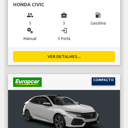
HONDA CIVIC
group
business_center
local_gas_station
5
3
Gasolina
miscellaneous_services
login
Manual
3 Porta
VER DETALHES...
COMPACTO