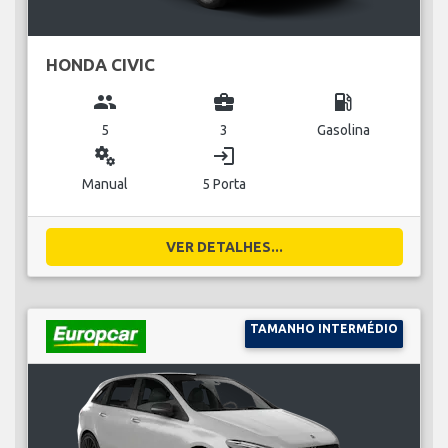
HONDA CIVIC
group
business_center
local_gas_station
5
3
Gasolina
miscellaneous_services
login
Manual
5 Porta
VER DETALHES...
TAMANHO INTERMÉDIO