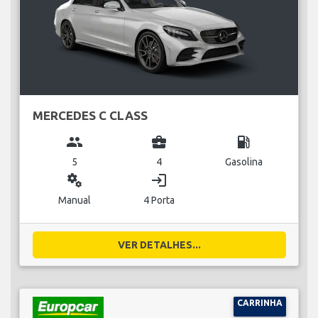
MERCEDES C CLASS
group
business_center
local_gas_station
5
4
Gasolina
miscellaneous_services
login
Manual
4 Porta
VER DETALHES...
CARRINHA