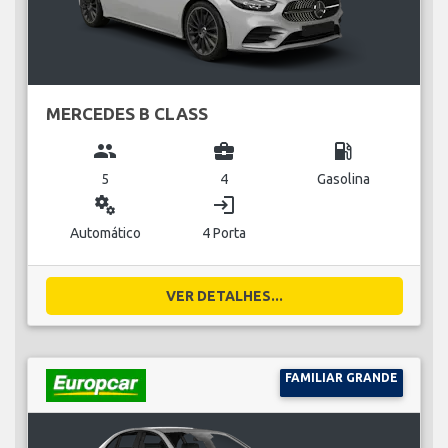
MERCEDES B CLASS
group
business_center
local_gas_station
5
4
Gasolina
miscellaneous_services
login
Automático
4 Porta
VER DETALHES...
FAMILIAR GRANDE