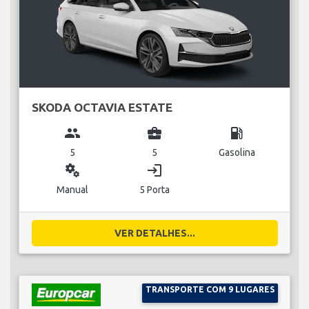
SKODA OCTAVIA ESTATE
group
business_center
local_gas_station
5
5
Gasolina
miscellaneous_services
login
Manual
5 Porta
VER DETALHES...
TRANSPORTE COM 9 LUGARES