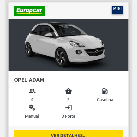
MINI
OPEL ADAM
group
business_center
local_gas_station
4
2
Gasolina
miscellaneous_services
login
Manual
3 Porta
VER DETALHES...