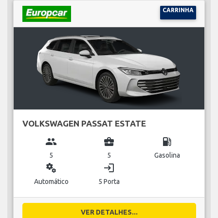
CARRINHA
VOLKSWAGEN PASSAT ESTATE
group
business_center
local_gas_station
5
5
Gasolina
miscellaneous_services
login
Automático
5 Porta
VER DETALHES...