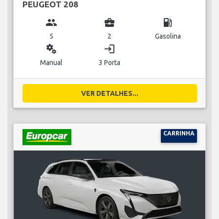
PEUGEOT 208
group
business_center
local_gas_station
5
2
Gasolina
miscellaneous_services
login
Manual
3 Porta
VER DETALHES...
CARRINHA