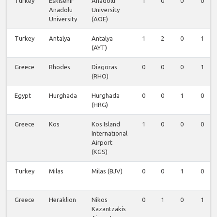
Turkey
Eskisehir
Anadolu
1
0
0
0
Anadolu
University
University
(AOE)
Turkey
Antalya
Antalya
1
2
0
1
(AYT)
Greece
Rhodes
Diagoras
0
0
0
1
(RHO)
Egypt
Hurghada
Hurghada
0
0
1
0
(HRG)
Greece
Kos
Kos Island
1
0
0
0
International
Airport
(KGS)
Turkey
Milas
Milas (BJV)
0
0
1
0
Greece
Heraklion
Nikos
0
1
0
1
Kazantzakis