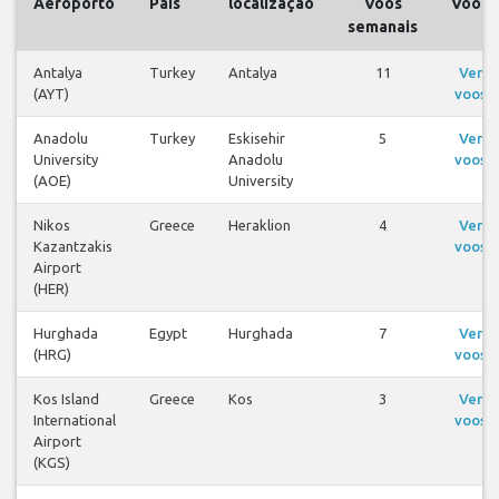
Aeroporto
País
localização
Voos
Voos
semanais
Antalya
Turkey
Antalya
11
Ver
(AYT)
voos
Anadolu
Turkey
Eskisehir
5
Ver
University
Anadolu
voos
(AOE)
University
Nikos
Greece
Heraklion
4
Ver
Kazantzakis
voos
Airport
(HER)
Hurghada
Egypt
Hurghada
7
Ver
(HRG)
voos
Kos Island
Greece
Kos
3
Ver
International
voos
Airport
(KGS)