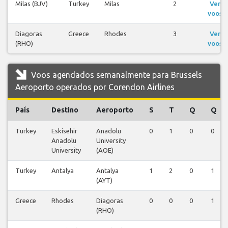
Milas (BJV)
Turkey
Milas
2
Ver
voos
Diagoras
Greece
Rhodes
3
Ver
(RHO)
voos
Voos agendados semanalmente para Brussels
Aeroporto operados por Corendon Airlines
País
Destino
Aeroporto
S
T
Q
Q
Turkey
Eskisehir
Anadolu
0
1
0
0
Anadolu
University
University
(AOE)
Turkey
Antalya
Antalya
1
2
0
1
(AYT)
Greece
Rhodes
Diagoras
0
0
0
1
(RHO)