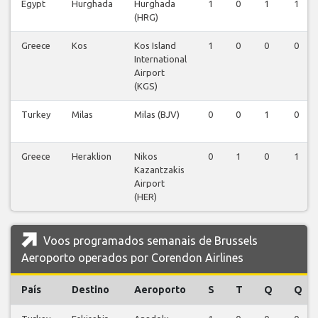
Egypt
Hurghada
Hurghada
1
0
1
1
(HRG)
Greece
Kos
Kos Island
1
0
0
0
International
Airport
(KGS)
Turkey
Milas
Milas (BJV)
0
0
1
0
Greece
Heraklion
Nikos
0
1
0
1
Kazantzakis
Airport
(HER)
Voos programados semanais de Brussels
Aeroporto operados por Corendon Airlines
País
Destino
Aeroporto
S
T
Q
Q