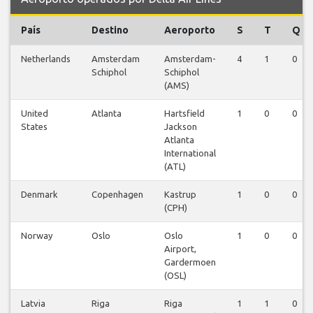
País
Destino
Aeroporto
S
T
Q
Netherlands
Amsterdam
Amsterdam-
4
1
0
Schiphol
Schiphol
(AMS)
United
Atlanta
Hartsfield
1
0
0
States
Jackson
Atlanta
International
(ATL)
Denmark
Copenhagen
Kastrup
1
0
0
(CPH)
Norway
Oslo
Oslo
1
0
0
Airport,
Gardermoen
(OSL)
Latvia
Riga
Riga
1
1
0