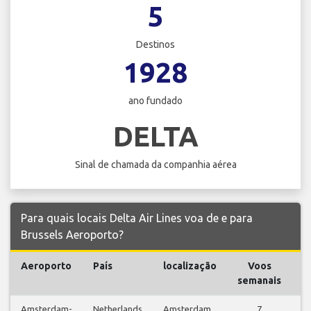
5
Destinos
1928
ano fundado
DELTA
Sinal de chamada da companhia aérea
Para quais locais Delta Air Lines voa de e para
Brussels Aeroporto?
Aeroporto
País
localização
Voos
V
semanais
Amsterdam-
Netherlands
Amsterdam
7