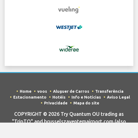
Home
voos
Aluguer de Carros
Transferência
Estacionamento
Hotéis
Info e Notícias
Aviso Legal
Privacidade
Mapa do site
COPYRIGHT © 2026 Try Quantum OU trading as
"TripTQ" and brusselszaventemairport.com (also
known as TripTQ Brussels Aeroporto) / All Rights
Reserved.