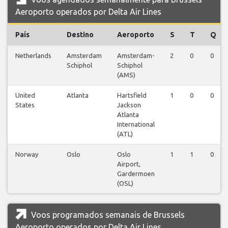
Aeroporto operados por Delta Air Lines
País
Destino
Aeroporto
S
T
Q
Netherlands
Amsterdam
Amsterdam-
2
0
0
Schiphol
Schiphol
(AMS)
United
Atlanta
Hartsfield
1
0
0
States
Jackson
Atlanta
International
(ATL)
Norway
Oslo
Oslo
1
1
0
Airport,
Gardermoen
(OSL)
Voos programados semanais de Brussels
Aeroporto operados por Delta Air Lines