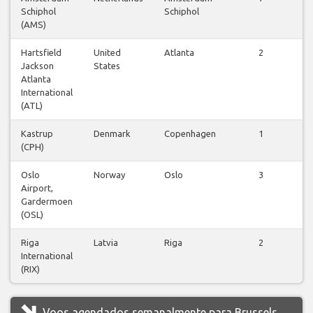
Schiphol
Schiphol
v
(AMS)
Hartsfield
United
Atlanta
2
Jackson
States
v
Atlanta
International
(ATL)
Kastrup
Denmark
Copenhagen
1
(CPH)
v
Oslo
Norway
Oslo
3
Airport,
v
Gardermoen
(OSL)
Riga
Latvia
Riga
2
International
v
(RIX)
Voos agendados semanalmente para Brussels