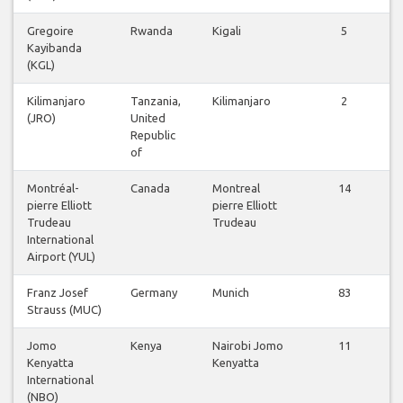
Gregoire
Rwanda
Kigali
5
Kayibanda
(KGL)
Kilimanjaro
Tanzania,
Kilimanjaro
2
(JRO)
United
Republic
of
Montréal-
Canada
Montreal
14
pierre Elliott
pierre Elliott
Trudeau
Trudeau
International
Airport (YUL)
Franz Josef
Germany
Munich
83
Strauss (MUC)
Jomo
Kenya
Nairobi Jomo
11
Kenyatta
Kenyatta
International
(NBO)