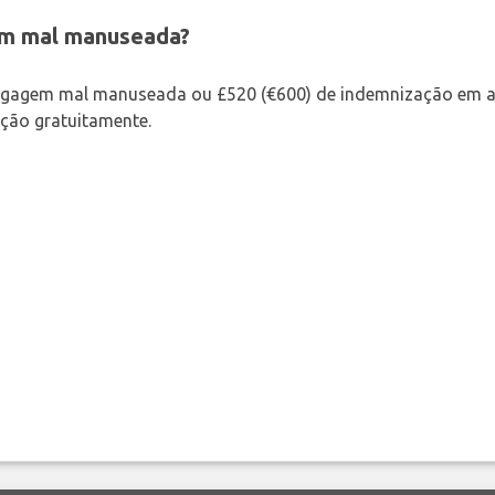
em mal manuseada?
bagagem mal manuseada ou £520 (€600) de indemnização em a
ação gratuitamente.