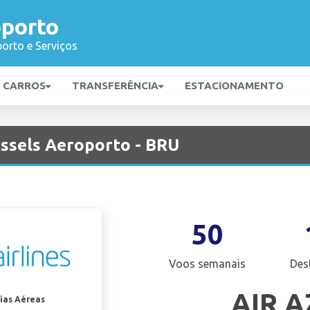
oporto
orto e Serviços
E CARROS
TRANSFERÊNCIA
ESTACIONAMENTO
ussels Aeroporto - BRU
50
Voos semanais
Des
AIR 
ias Aéreas