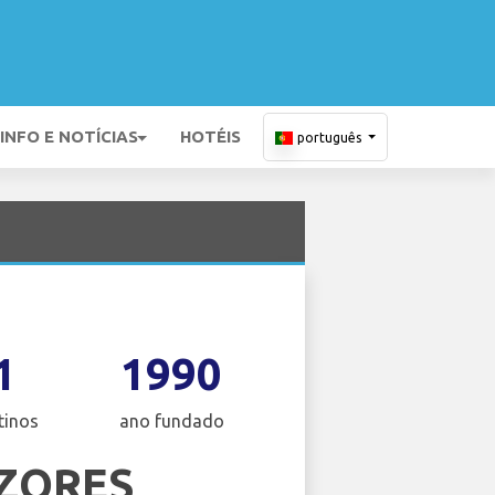
INFO E NOTÍCIAS
HOTÉIS
português
1
1990
tinos
ano fundado
AZORES