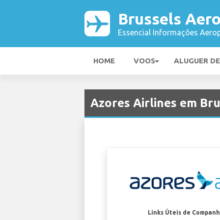
Brussels Aer
Essencial Informações Aerop
HOME
VOOS
ALUGUER D
Azores Airlines em Br
Links Úteis de Companh