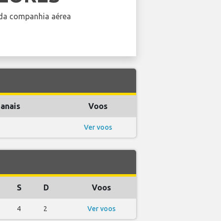
da companhia aérea
anais
Voos
Ver voos
S
D
Voos
4
2
Ver voos