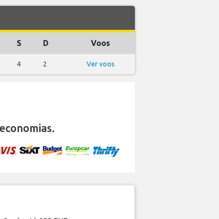
S
D
Voos
4
2
Ver voos
economias.