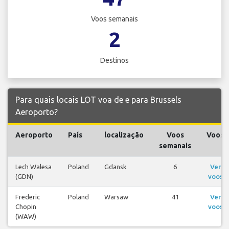
Voos semanais
2
Destinos
Para quais locais LOT voa de e para Brussels
Aeroporto?
Aeroporto
País
localização
Voos
Voos
semanais
Lech Walesa
Poland
Gdansk
6
Ver
(GDN)
voos
Frederic
Poland
Warsaw
41
Ver
Chopin
voos
(WAW)