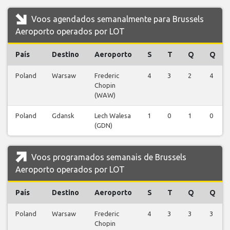
Voos agendados semanalmente para Brussels
Aeroporto operados por LOT
País
Destino
Aeroporto
S
T
Q
Q
Poland
Warsaw
Frederic
4
3
2
4
Chopin
(WAW)
Poland
Gdansk
Lech Walesa
1
0
1
0
(GDN)
Voos programados semanais de Brussels
Aeroporto operados por LOT
País
Destino
Aeroporto
S
T
Q
Q
Poland
Warsaw
Frederic
4
3
3
3
Chopin