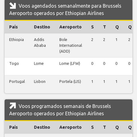
Voos agendados semanalmente para Brussels
Aeroporto operados por Ethiopian Airlines
País
Destino
Aeroporto
S
T
Q
Q
Ethiopia
Addis
Bole
2
2
1
2
Ababa
International
(ADD)
Togo
Lome
Lome (LFW)
0
0
0
0
Portugal
Lisbon
Portela (LIS)
1
1
1
1
Voos programados semanais de Brussels
Aeroporto operados por Ethiopian Airlines
País
Destino
Aeroporto
S
T
Q
Q