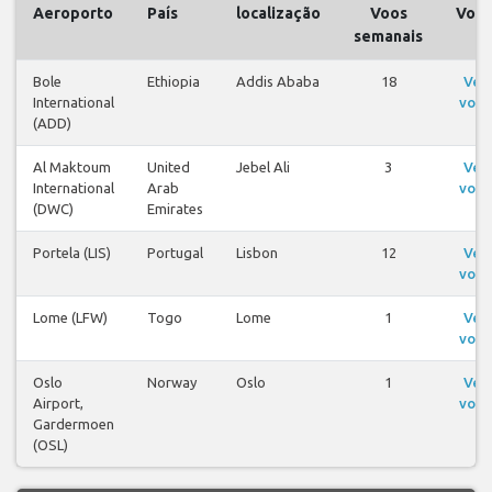
Aeroporto
País
localização
Voos
Voo
semanais
Bole
Ethiopia
Addis Ababa
18
Ver
International
voos
(ADD)
Al Maktoum
United
Jebel Ali
3
Ver
International
Arab
voos
(DWC)
Emirates
Portela (LIS)
Portugal
Lisbon
12
Ver
voos
Lome (LFW)
Togo
Lome
1
Ver
voos
Oslo
Norway
Oslo
1
Ver
Airport,
voos
Gardermoen
(OSL)