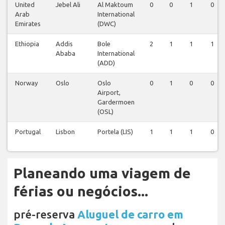
United
Jebel Ali
Al Maktoum
0
0
1
0
Arab
International
Emirates
(DWC)
Ethiopia
Addis
Bole
2
1
1
1
Ababa
International
(ADD)
Norway
Oslo
Oslo
0
1
0
0
Airport,
Gardermoen
(OSL)
Portugal
Lisbon
Portela (LIS)
1
1
1
0
Planeando uma viagem de
férias ou negócios...
pré-reserva
Aluguel de carro em