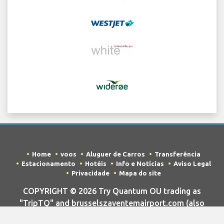
Home
voos
Aluguer de Carros
Transferência
Estacionamento
Hotéis
Info e Notícias
Aviso Legal
Privacidade
Mapa do site
COPYRIGHT © 2026 Try Quantum OU trading as
"TripTQ" and brusselszaventemairport.com (also
known as TripTQ Brussels Aeroporto) / All Rights