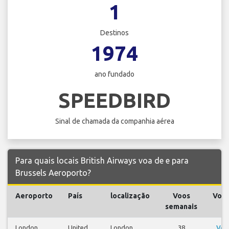
1
Destinos
1974
ano fundado
SPEEDBIRD
Sinal de chamada da companhia aérea
Para quais locais British Airways voa de e para
Brussels Aeroporto?
Aeroporto
País
localização
Voos
Voo
semanais
London
United
London
38
Ver