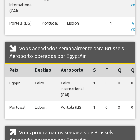
International
voos
(CAI)
Portela (LIS)
Portugal
Lisbon
4
Ver
voos
Voos agendados semanalmente para Brussels
Aeroporto operados por EgyptAir
País
Destino
Aeroporto
S
T
Q
Q
Egypt
Cairo
Cairo
1
0
0
0
International
(CAI)
Portugal
Lisbon
Portela (LIS)
1
0
0
0
Voos programados semanais de Brussels
Aeroporto operados por EgyptAir