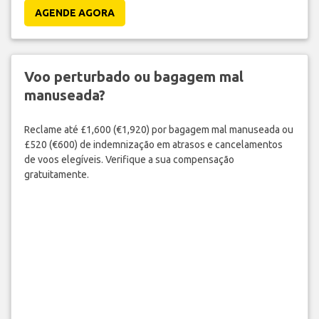
Fuja das Filas
Não fique suando por 45 minutos esperando pelo Segurança.
Obtenha uma pista rápida e passe em 5 minutos ou menos.
AGENDE AGORA
Voo perturbado ou bagagem mal
manuseada?
Reclame até £1,600 (€1,920) por bagagem mal manuseada ou
£520 (€600) de indemnização em atrasos e cancelamentos
de voos elegíveis. Verifique a sua compensação
gratuitamente.