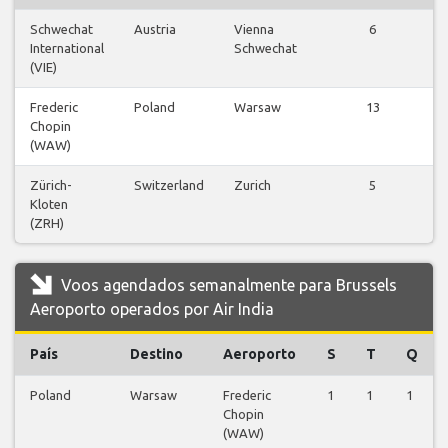
Schwechat
Austria
Vienna
6
V
International
Schwechat
v
(VIE)
Frederic
Poland
Warsaw
13
V
Chopin
v
(WAW)
Zürich-
Switzerland
Zurich
5
V
Kloten
v
(ZRH)
Voos agendados semanalmente para Brussels
Aeroporto operados por Air India
País
Destino
Aeroporto
S
T
Q
Poland
Warsaw
Frederic
1
1
1
Chopin
(WAW)