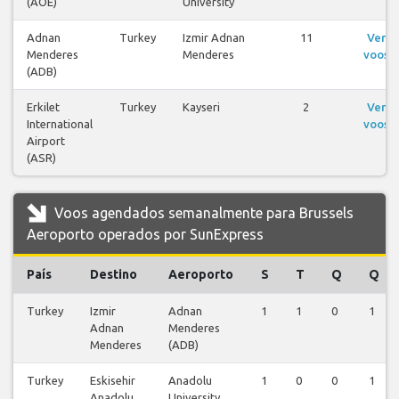
(AOE)
University
Adnan
Turkey
Izmir Adnan
11
Ver
Menderes
Menderes
voos
(ADB)
Erkilet
Turkey
Kayseri
2
Ver
International
voos
Airport
(ASR)
Voos agendados semanalmente para Brussels
Aeroporto operados por SunExpress
País
Destino
Aeroporto
S
T
Q
Q
Turkey
Izmir
Adnan
1
1
0
1
Adnan
Menderes
Menderes
(ADB)
Turkey
Eskisehir
Anadolu
1
0
0
1
Anadolu
University