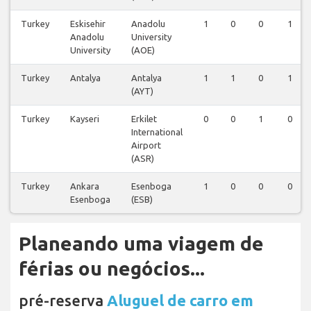
Turkey
Eskisehir
Anadolu
1
0
0
1
Anadolu
University
University
(AOE)
Turkey
Antalya
Antalya
1
1
0
1
(AYT)
Turkey
Kayseri
Erkilet
0
0
1
0
International
Airport
(ASR)
Turkey
Ankara
Esenboga
1
0
0
0
Esenboga
(ESB)
Planeando uma viagem de
férias ou negócios...
pré-reserva
Aluguel de carro em