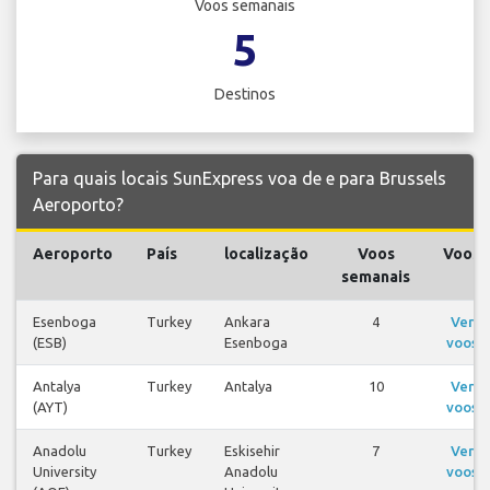
Voos semanais
5
Destinos
Para quais locais SunExpress voa de e para Brussels
Aeroporto?
Aeroporto
País
localização
Voos
Voos
semanais
Esenboga
Turkey
Ankara
4
Ver
(ESB)
Esenboga
voos
Antalya
Turkey
Antalya
10
Ver
(AYT)
voos
Anadolu
Turkey
Eskisehir
7
Ver
University
Anadolu
voos