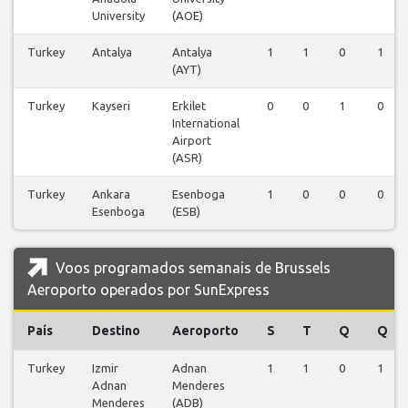
University
(AOE)
Turkey
Antalya
Antalya
1
1
0
1
(AYT)
Turkey
Kayseri
Erkilet
0
0
1
0
International
Airport
(ASR)
Turkey
Ankara
Esenboga
1
0
0
0
Esenboga
(ESB)
Voos programados semanais de Brussels
Aeroporto operados por SunExpress
País
Destino
Aeroporto
S
T
Q
Q
Turkey
Izmir
Adnan
1
1
0
1
Adnan
Menderes
Menderes
(ADB)