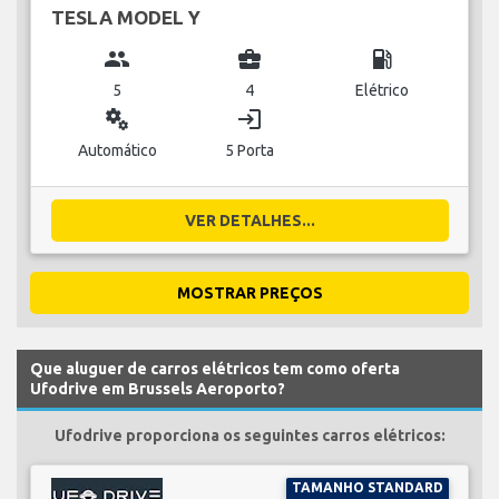
TESLA MODEL Y
group
business_center
local_gas_station
5
4
Elétrico
miscellaneous_services
login
Automático
5 Porta
VER DETALHES...
MOSTRAR PREÇOS
Que aluguer de carros elétricos tem como oferta
Ufodrive em Brussels Aeroporto?
Ufodrive proporciona os seguintes carros elétricos:
TAMANHO STANDARD