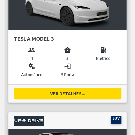
TESLA MODEL 3
group
business_center
local_gas_station
4
3
Elétrico
miscellaneous_services
login
Automático
5 Porta
VER DETALHES...
SUV