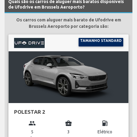
Quais são os carros de aluguer mais baratos disponíveis
de Ufodrive em Brussels Aeroporto?
Os carros com aluguer mais barato de Ufodrive em
Brussels Aeroporto por categoria são:
TAMANHO STANDARD
POLESTAR 2
group
business_center
local_gas_station
5
3
Elétrico