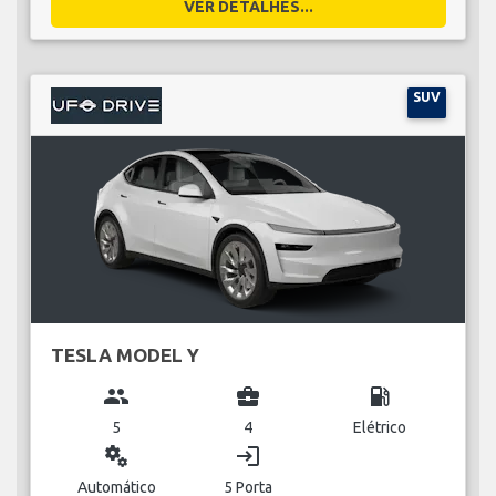
VER DETALHES...
SUV
TESLA MODEL Y
group
business_center
local_gas_station
5
4
Elétrico
miscellaneous_services
login
Automático
5 Porta