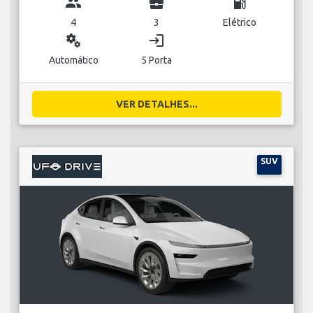
group
business_center
local_gas_station
4
3
Elétrico
miscellaneous_services
login
Automático
5 Porta
VER DETALHES...
SUV