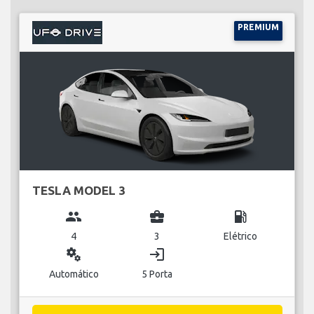
PREMIUM
TESLA MODEL 3
group
business_center
local_gas_station
4
3
Elétrico
miscellaneous_services
login
Automático
5 Porta