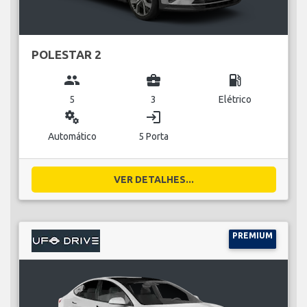
POLESTAR 2
group
business_center
local_gas_station
5
3
Elétrico
miscellaneous_services
login
Automático
5 Porta
VER DETALHES...
PREMIUM