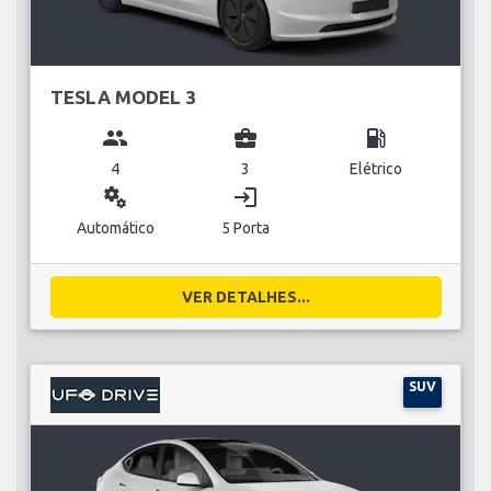
TESLA MODEL 3
group
business_center
local_gas_station
4
3
Elétrico
miscellaneous_services
login
Automático
5 Porta
VER DETALHES...
SUV