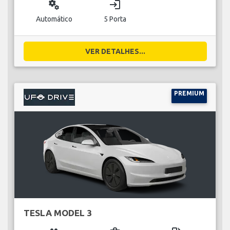
miscellaneous_services
login
Automático
5 Porta
VER DETALHES...
PREMIUM
TESLA MODEL 3