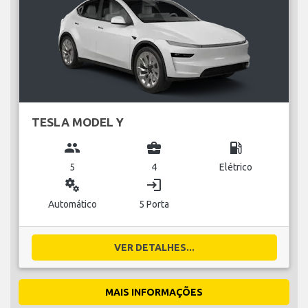
TESLA MODEL Y
group
business_center
local_gas_station
5
4
Elétrico
miscellaneous_services
login
Automático
5 Porta
VER DETALHES...
MAIS INFORMAÇÕES