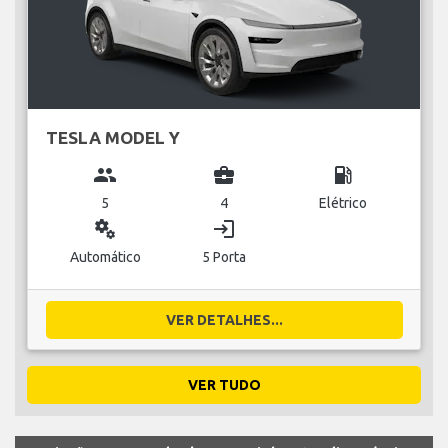
TESLA MODEL Y
group
business_center
local_gas_station
5
4
Elétrico
miscellaneous_services
login
Automático
5 Porta
VER DETALHES...
VER TUDO