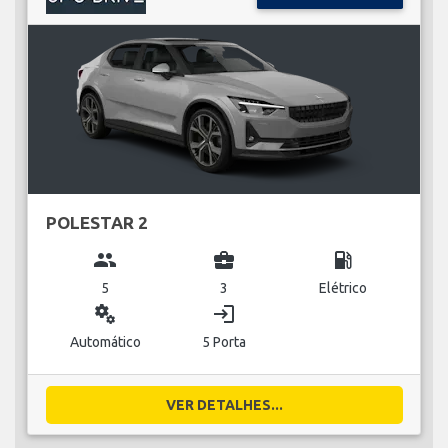
POLESTAR 2
group
business_center
local_gas_station
5
3
Elétrico
miscellaneous_services
login
Automático
5 Porta
VER DETALHES...