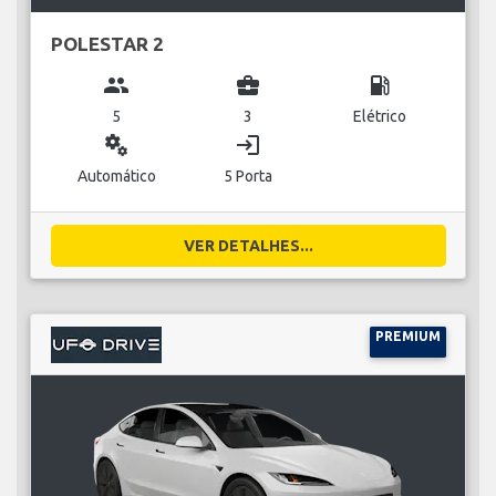
POLESTAR 2
group
business_center
local_gas_station
5
3
Elétrico
miscellaneous_services
login
Automático
5 Porta
VER DETALHES...
PREMIUM