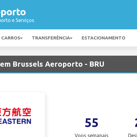
oporto
orto e Serviços
E CARROS
TRANSFERÊNCIA
ESTACIONAMENTO
s em Brussels Aeroporto - BRU
55
Voos semanais
Des