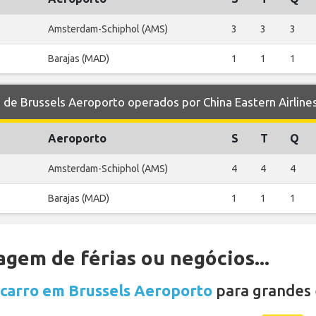
Amsterdam-Schiphol (AMS)
3
3
3
Barajas (MAD)
1
1
1
e Brussels Aeroporto operados por China Eastern Airline
Aeroporto
S
T
Q
Amsterdam-Schiphol (AMS)
4
4
4
Barajas (MAD)
1
1
1
gem de férias ou negócios...
 carro em Brussels Aeroporto
para grandes 