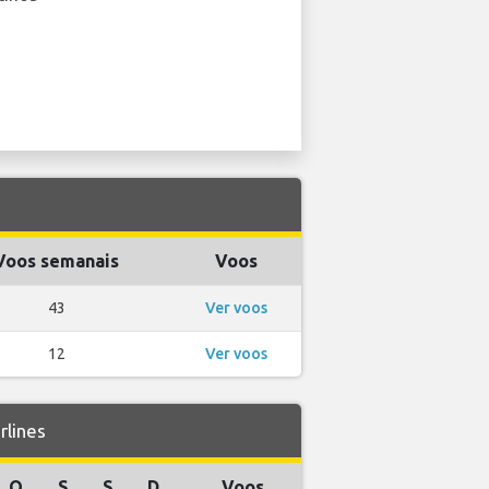
Voos semanais
Voos
43
Ver voos
12
Ver voos
rlines
Q
S
S
D
Voos