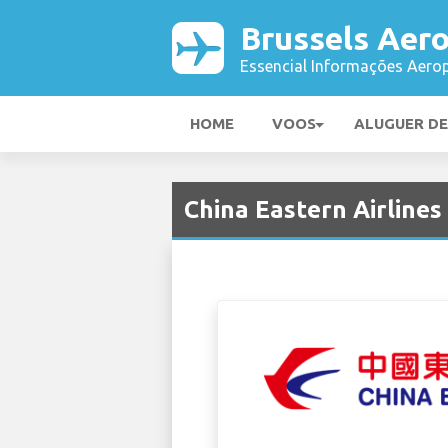
Brussels Aer
Essencial Informações Aerop
HOME
VOOS
ALUGUER D
China Eastern Airline