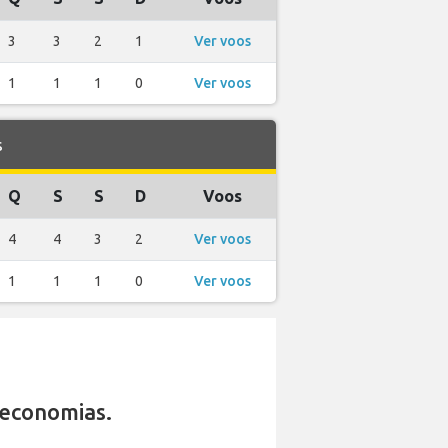
3
3
2
1
Ver voos
1
1
1
0
Ver voos
s
Q
S
S
D
Voos
4
4
3
2
Ver voos
1
1
1
0
Ver voos
economias.