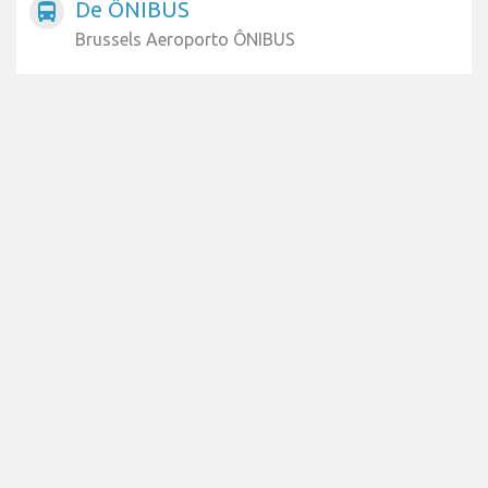
De ÔNIBUS
directions_bus
Brussels Aeroporto ÔNIBUS