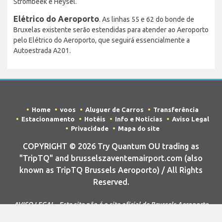
Strombeek e Heysel.
Elétrico do Aeroporto
. As linhas 55 e 62 do bonde de
Bruxelas existente serão estendidas para atender ao Aeroporto
pelo Elétrico do Aeroporto, que seguirá essencialmente a
Autoestrada A201.
Home
voos
Aluguer de Carros
Transferência
Estacionamento
Hotéis
Info e Notícias
Aviso Legal
Privacidade
Mapa do site
COPYRIGHT © 2026 Try Quantum OU trading as
"TripTQ" and brusselszaventemairport.com (also
known as TripTQ Brussels Aeroporto) / All Rights
Reserved.
AVISO LEGAL - Este site não é o site oficial de Brussels Aeroporto