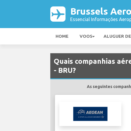
Brussels Aer
Essencial Informações Aerop
HOME
VOOS
ALUGUER D
Quais companhias aére
- BRU?
As seguintes companhi