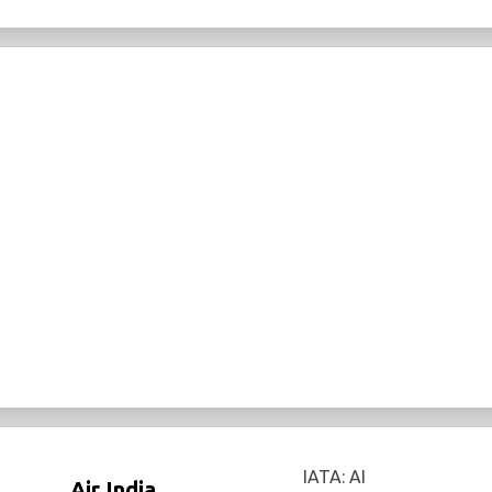
IATA: AI
Air India