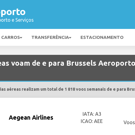
oporto
orto e Serviços
E CARROS
TRANSFERÊNCIA
ESTACIONAMENTO
as voam de e para Brussels Aeroport
as aéreas realizam um total de 1 818 voos semanais de e para Bru
IATA: A3
Aegean Airlines
ICAO: AEE
Voos