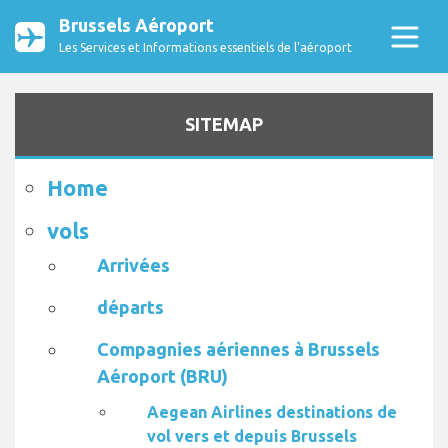
Brussels Aéroport
Les Services et Informations essentiels de l’aéroport
SITEMAP
Home
vols
Arrivées
départs
Compagnies aériennes à Brussels
Aéroport (BRU)
Aegean Airlines destinations de
vol vers et depuis Brussels