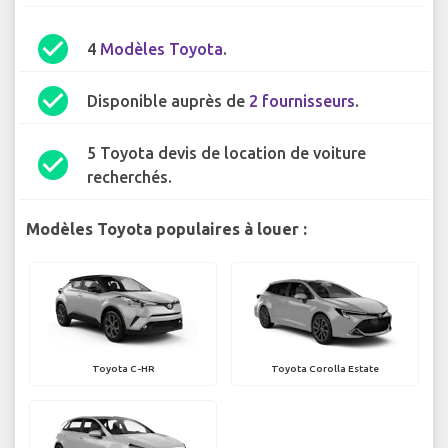
check_circle
4
Modèles Toyota
.
check_circle
Disponible auprès de
2 fournisseurs
.
5 Toyota devis de location de voiture
check_circle
recherchés.
Modèles Toyota populaires à louer :
Toyota C-HR
Toyota Corolla Estate