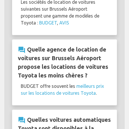
Les sociétés de location de voitures
suivantes sur Brussels Aéroport
proposent une gamme de modèles de
Toyota :
BUDGET
,
AVIS
question_answer
Quelle agence de location de
voitures sur Brussels Aéroport
propose les locations de voitures
Toyota les moins chères ?
BUDGET offre souvent les
meilleurs prix
sur les locations de voitures Toyota
.
question_answer
Quelles voitures automatiques
Toyota sont disponibles à la