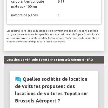
carburant en conduite
6.1 l
mixte aux 100 km
nombre de places
5
Les spécifications indiquées sont à titre informatif uniquement, nous ne pouvons
pas garantir le modèle et les spécifications exacts du véhicule Toyota Corolla Estate
que vous recevrez. Pour plus de détails, vous devez vérifier auprès de la société de
location de voitures indiquée sur Brussels Aéroport.
Location de véhicule Toyota chez Brussels Aéroport - FAQ
question_answer
Quelles sociétés de location
de voitures proposent des
locations de voitures Toyota sur
Brussels Aéroport ?