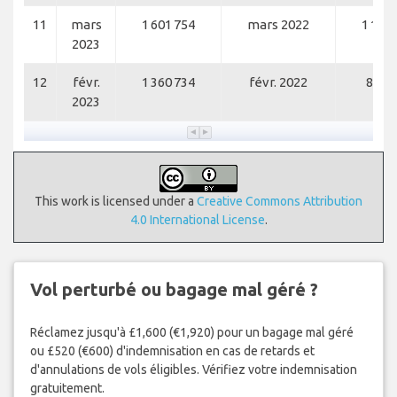
11
mars
1 601 754
mars 2022
1 122 
2023
12
févr.
1 360 734
févr. 2022
819 
2023
This work is licensed under a
Creative Commons Attribution
4.0 International License
.
Vol perturbé ou bagage mal géré ?
Réclamez jusqu'à £1,600 (€1,920) pour un bagage mal géré
ou £520 (€600) d'indemnisation en cas de retards et
d'annulations de vols éligibles. Vérifiez votre indemnisation
gratuitement.