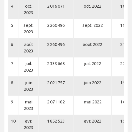
4
oct.
2 016 071
oct. 2022
1 867 
2023
5
sept.
2 260 496
sept. 2022
1 999 
2023
6
août
2 260 496
août 2022
2 147 
2023
7
juil.
2 333 665
juil. 2022
2 216 
2023
8
juin
2 021 757
juin 2022
1 580 
2023
9
mai
2 071 182
mai 2022
1 692 
2023
10
avr.
1 852 523
avr. 2022
1 561 
2023