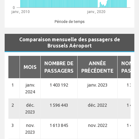
0
janv., 2010
janv., 2020
Période de temps
Comparaison mensuelle des passagers de
Brussels Aéroport
NOMBRE DE
ANNÉE
NOMBR
MOIS
PASSAGERS
PRÉCÉDENTE
PASSA
1
janv.
1 403 192
janv. 2023
1 325 
2024
2
déc.
1 596 443
déc. 2022
1 454 
2023
3
nov.
1 613 845
nov. 2022
1 466 
2023