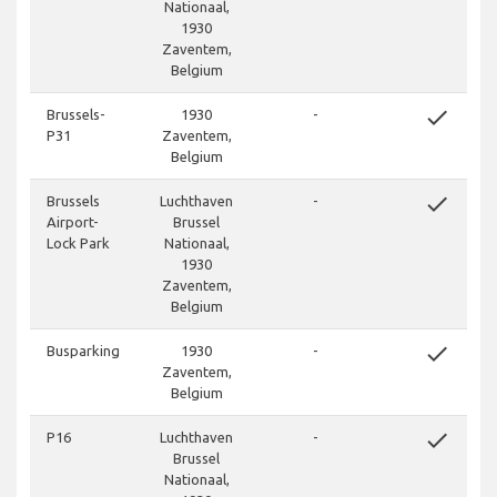
Nationaal,
1930
Zaventem,
Belgium
done
Brussels-
1930
-
P31
Zaventem,
Belgium
done
Brussels
Luchthaven
-
Airport-
Brussel
Lock Park
Nationaal,
1930
Zaventem,
Belgium
done
Busparking
1930
-
Zaventem,
Belgium
done
P16
Luchthaven
-
Brussel
Nationaal,