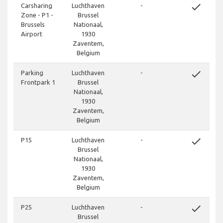
done
Carsharing
Luchthaven
-
Zone - P1 -
Brussel
Brussels
Nationaal,
Airport
1930
Zaventem,
Belgium
done
Parking
Luchthaven
-
Frontpark 1
Brussel
Nationaal,
1930
Zaventem,
Belgium
done
P15
Luchthaven
-
Brussel
Nationaal,
1930
Zaventem,
Belgium
done
P25
Luchthaven
-
Brussel