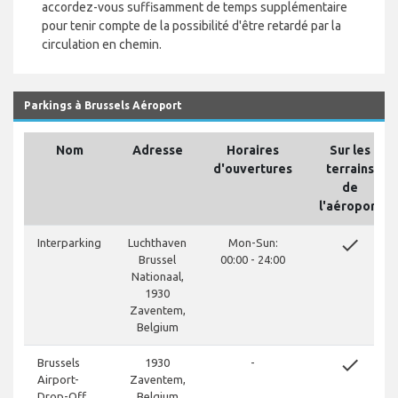
accordez-vous suffisamment de temps supplémentaire
pour tenir compte de la possibilité d'être retardé par la
circulation en chemin.
Parkings à Brussels Aéroport
Nom
Adresse
Horaires
Sur les
d'ouvertures
terrains
de
l'aéroport
done
Interparking
Luchthaven
Mon-Sun:
Brussel
00:00 - 24:00
Nationaal,
1930
Zaventem,
Belgium
done
Brussels
1930
-
Airport-
Zaventem,
Drop-Off
Belgium