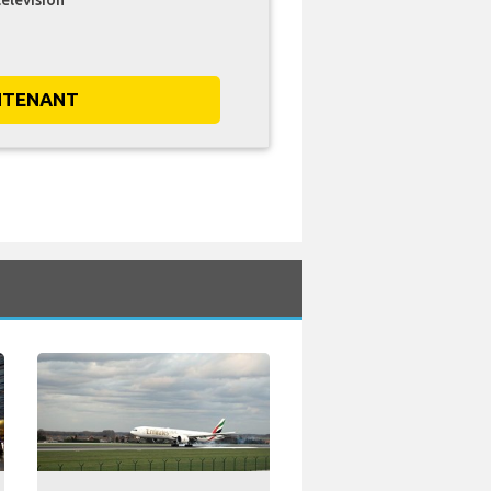
télévision
NTENANT