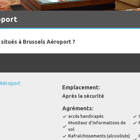
oport
 situés à Brussels Aéroport ?
Emplacement:
Après la sécurité
Agréments:
accès handicapés
check
check
Moniteur d'informations de
check
check
vol
Rafraîchissements (alcoolisés)
check
check