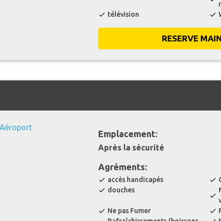
télévision
check
check
RESERVE MAI
Emplacement:
Après la sécurité
Agréments:
accès handicapés
check
check
douches
check
check
Ne pas Fumer
check
check