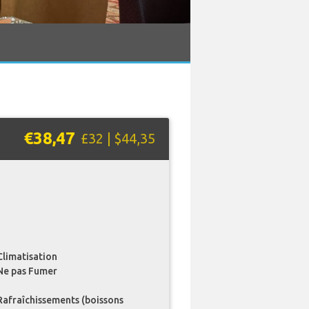
€38,47
£32 | $44,35
Climatisation
Ne pas Fumer
Rafraîchissements (boissons