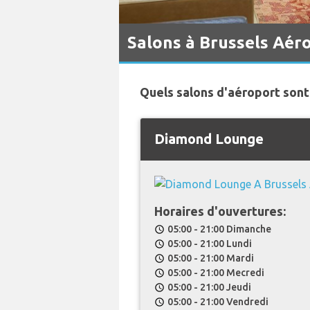
Salons à Brussels Aér
Quels salons d'aéroport sont
Diamond Lounge
Horaires d'ouvertures:
05:00 - 21:00 Dimanche
schedule
05:00 - 21:00 Lundi
schedule
05:00 - 21:00 Mardi
schedule
05:00 - 21:00 Mecredi
schedule
05:00 - 21:00 Jeudi
schedule
05:00 - 21:00 Vendredi
schedule