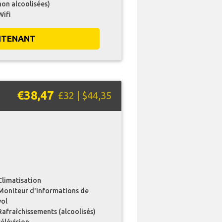
non alcoolisées)
Wifi
NTENANT
€38,47
£32 | $44,35
Climatisation
Moniteur d'informations de
vol
Rafraîchissements (alcoolisés)