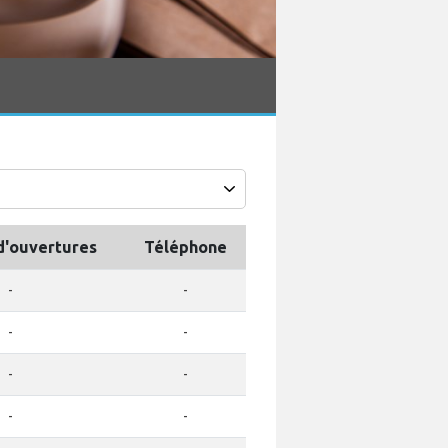
d'ouvertures
Téléphone
-
-
-
-
-
-
-
-