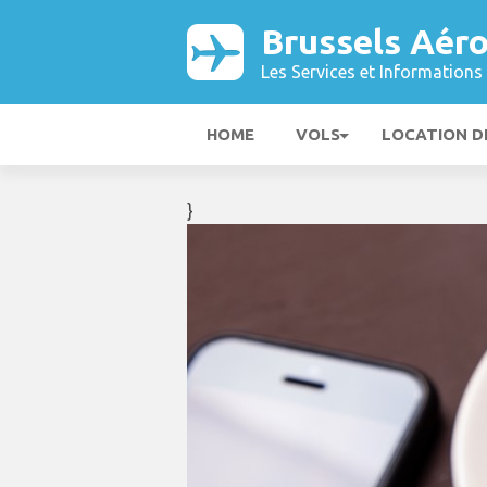
Brussels Aér
Les Services et Informations 
HOME
VOLS
LOCATION D
}