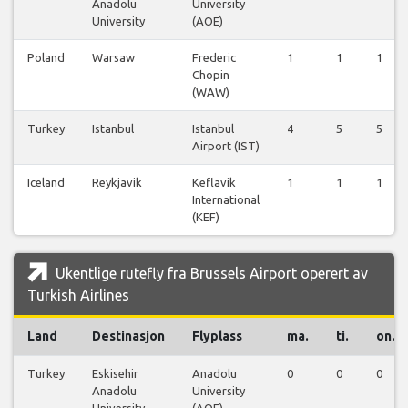
Anadolu
University
University
(AOE)
Poland
Warsaw
Frederic
1
1
1
Chopin
(WAW)
Turkey
Istanbul
Istanbul
4
5
5
Airport (IST)
Iceland
Reykjavik
Keflavik
1
1
1
International
(KEF)
Ukentlige rutefly fra Brussels Airport operert av
Turkish Airlines
Land
Destinasjon
Flyplass
ma.
ti.
on.
Turkey
Eskisehir
Anadolu
0
0
0
Anadolu
University
University
(AOE)