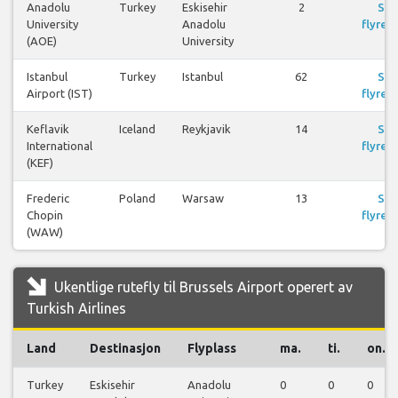
Anadolu
Turkey
Eskisehir
2
Se
University
Anadolu
flyreis
(AOE)
University
Istanbul
Turkey
Istanbul
62
Se
Airport (IST)
flyreis
Keflavik
Iceland
Reykjavik
14
Se
International
flyreis
(KEF)
Frederic
Poland
Warsaw
13
Se
Chopin
flyreis
(WAW)
Ukentlige rutefly til Brussels Airport operert av
Turkish Airlines
Land
Destinasjon
Flyplass
ma.
ti.
on.
Turkey
Eskisehir
Anadolu
0
0
0