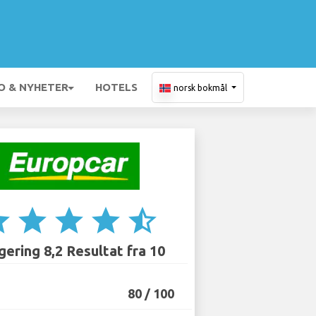
O & NYHETER
HOTELS
norsk bokmål
ar
star
star
star
star_half
ering 8,2 Resultat fra 10
80 / 100