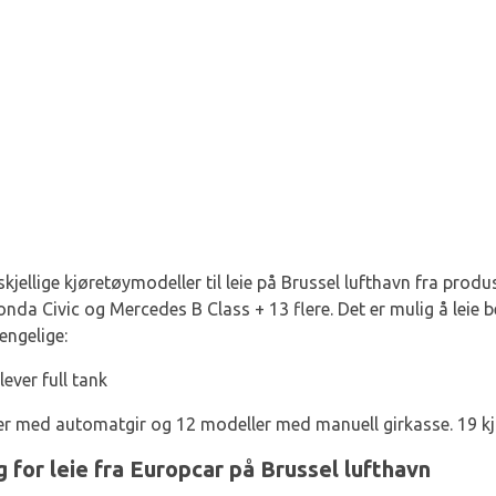
rskjellige kjøretøymodeller til leie på Brussel lufthavn fra pro
onda Civic og Mercedes B Class + 13 flere. Det er mulig å leie
jengelige:
lever full tank
ler med automatgir og 12 modeller med manuell girkasse. 19 kj
g for leie fra Europcar på Brussel lufthavn