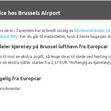
ce hos Brussels Airport
ns de er i Zaventem har et bredt utvalg av
bilutleieselskaper på
fthavn BRU
. Før du går til møtestedet, husk å hente bagasjen 
leier kjøretøy på Brussel lufthavn fra Europcar
es til mot en ekstra avgift, så lenge de er til stede ved hentin
n ekstra sjåfør starter fra 2,57 EUR. *Avhengig av kjøretøytyp
ngelig fra Europcar
produsenter: