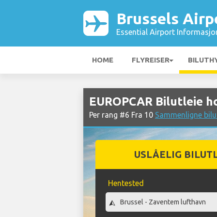
Brussels Airp
Essential Airport Informasjo
HOME
FLYREISER
BILUTH
EUROPCAR Bilutleie ho
Per rang #6 Fra 10
Sammenligne bilut
USLÅELIG BILUT
Hentested