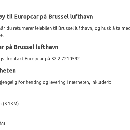
øy til Europcar på Brussel lufthavn
r du returnerer leiebilen til Brussel lufthavn, og husk å ta med
e.
r på Brussel lufthavn
ligst kontakt Europcar på 32 2 7210592.
rheten
jengelig for henting og levering i nærheten, inkludert:
n (3.1KM)
KM)