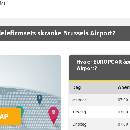
KM)
eiefirmaets skranke Brussels Airport?
Hva er EUROPCAR åpn
Airport?
Dag
Åpen
Mandag
07:00
Tirsdag
07:00
Onsdag
07:00