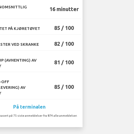
NOMSNITTLIG
16 minutter
85 / 100
TET PÅ KJØRETØYET
82 / 100
STER VED SKRANKE
UP (AVHENTING) AV
81 / 100
Y
-OFF
85 / 100
LEVERING) AV
Y
På terminalen
basert på 75 siste anmeldelser fra 874 alle anmeldelser.