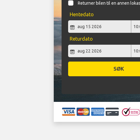
Returner bilen til en annen loka
Hentedato
Returdato
SØK