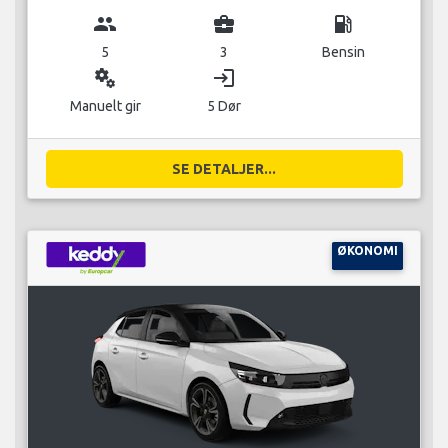
group
business_center
local_gas_station
5
3
Bensin
miscellaneous_services
login
Manuelt gir
5 Dør
SE DETALJER...
ØKONOMI