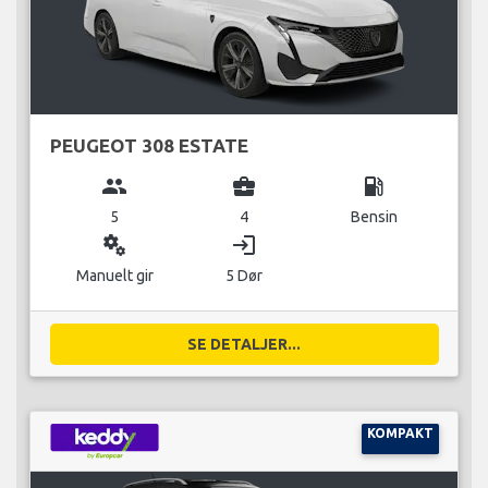
PEUGEOT 308 ESTATE
group
business_center
local_gas_station
5
4
Bensin
miscellaneous_services
login
Manuelt gir
5 Dør
SE DETALJER...
KOMPAKT