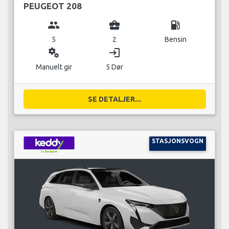
PEUGEOT 208
group
business_center
local_gas_station
5
2
Bensin
miscellaneous_services
login
Manuelt gir
5 Dør
SE DETALJER...
STASJONSVOGN