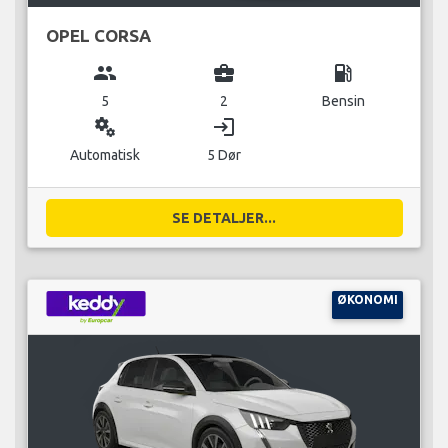
OPEL CORSA
group
business_center
local_gas_station
5
2
Bensin
miscellaneous_services
login
Automatisk
5 Dør
SE DETALJER...
ØKONOMI