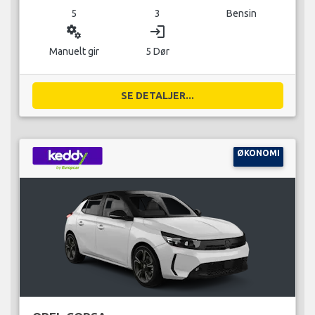
5
3
Bensin
miscellaneous_services
login
Manuelt gir
5 Dør
SE DETALJER...
ØKONOMI