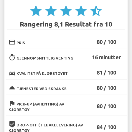
star
star
star
star
star_half
Rangering 8,1 Resultat fra 10
credit_card
80 / 100
PRIS
timer
16 minutter
GJENNOMSNITTLIG VENTING
directions_car
81 / 100
KVALITET PÅ KJØRETØYET
room_service
80 / 100
TJENESTER VED SKRANKE
flag
PICK-UP (AVHENTING) AV
80 / 100
KJØRETØY
beenhere
DROP-OFF (TILBAKELEVERING) AV
84 / 100
KJØRETØY