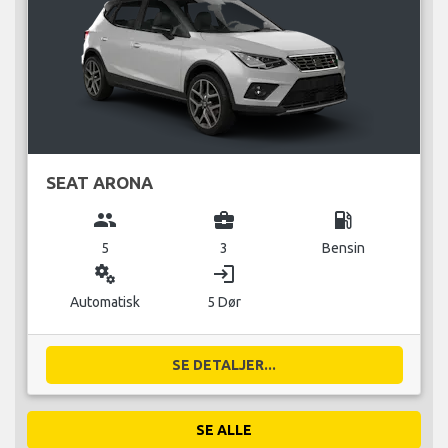
SEAT ARONA
group
business_center
local_gas_station
5
3
Bensin
miscellaneous_services
login
Automatisk
5 Dør
SE DETALJER...
SE ALLE