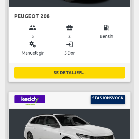
PEUGEOT 208
group
business_center
local_gas_station
5
2
Bensin
miscellaneous_services
login
Manuelt gir
5 Dør
SE DETALJER...
STASJONSVOGN