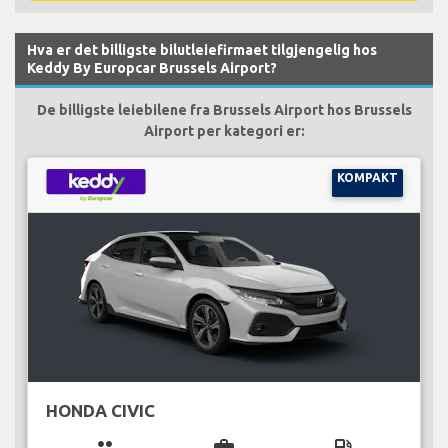
Hva er det billigste bilutleiefirmaet tilgjengelig hos
Keddy By Europcar Brussels Airport?
De billigste leiebilene fra Brussels Airport hos Brussels
Airport per kategori er:
KOMPAKT
HONDA CIVIC
group
business_center
local_gas_station