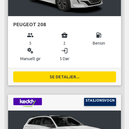
PEUGEOT 208
group
business_center
local_gas_station
5
2
Bensin
miscellaneous_services
login
Manuelt gir
5 Dør
SE DETALJER...
STASJONSVOGN