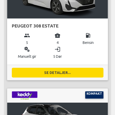
PEUGEOT 308 ESTATE
group
business_center
local_gas_station
5
4
Bensin
miscellaneous_services
login
Manuelt gir
5 Dør
SE DETALJER...
KOMPAKT