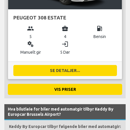
PEUGEOT 308 ESTATE
group
business_center
local_gas_station
5
4
Bensin
miscellaneous_services
login
Manuelt gir
5 Dør
SE DETALJER...
VIS PRISER
Hva bilutleie for biler med automatgir tilbyr Keddy By
Europcar Brussels Airport?
Keddy By Europcar tilbyr følgende biler med automatgir: