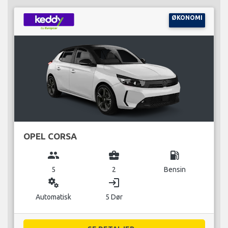
ØKONOMI
OPEL CORSA
group
business_center
local_gas_station
5
2
Bensin
miscellaneous_services
login
Automatisk
5 Dør