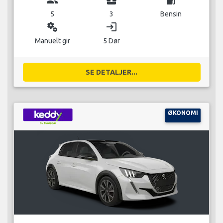
5
3
Bensin
miscellaneous_services
login
Manuelt gir
5 Dør
SE DETALJER...
ØKONOMI