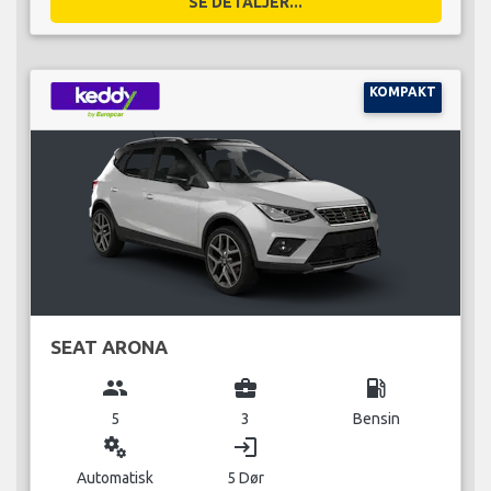
SE DETALJER...
KOMPAKT
SEAT ARONA
group
business_center
local_gas_station
5
3
Bensin
miscellaneous_services
login
Automatisk
5 Dør