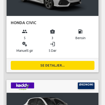
HONDA CIVIC
group
business_center
local_gas_station
5
3
Bensin
miscellaneous_services
login
Manuelt gir
5 Dør
SE DETALJER...
ØKONOMI