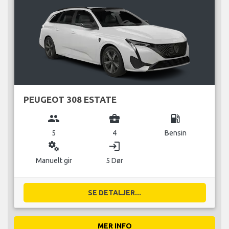
PEUGEOT 308 ESTATE
group
business_center
local_gas_station
5
4
Bensin
miscellaneous_services
login
Manuelt gir
5 Dør
SE DETALJER...
MER INFO