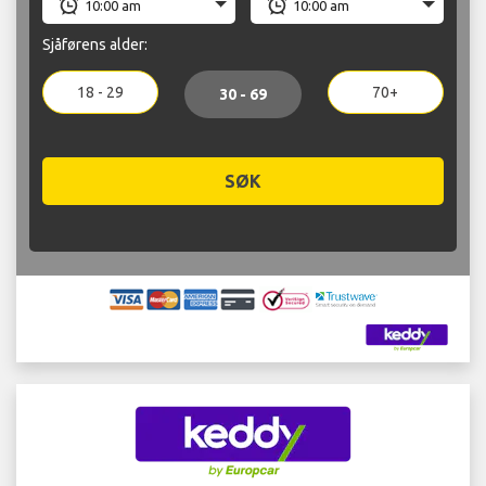
Sjåførens alder:
18 - 29
70+
30 - 69
SØK