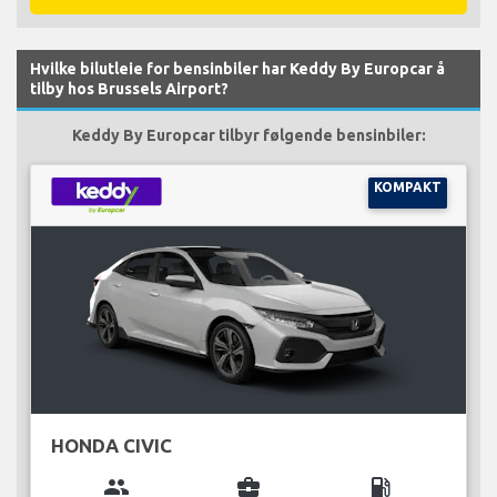
Hvilke bilutleie for bensinbiler har Keddy By Europcar å
tilby hos Brussels Airport?
Keddy By Europcar tilbyr følgende bensinbiler:
KOMPAKT
HONDA CIVIC
group
business_center
local_gas_station