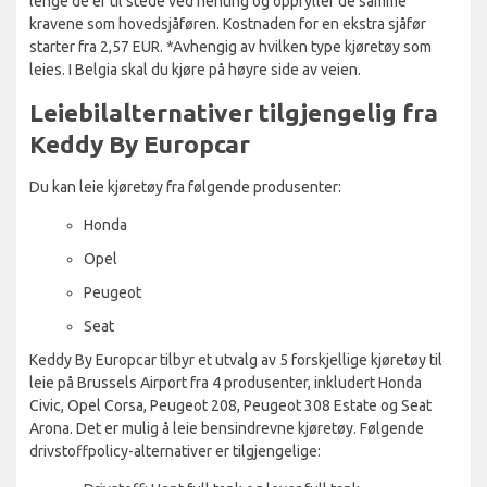
lenge de er til stede ved henting og oppfyller de samme
kravene som hovedsjåføren. Kostnaden for en ekstra sjåfør
starter fra 2,57 EUR. *Avhengig av hvilken type kjøretøy som
leies. I Belgia skal du kjøre på høyre side av veien.
Leiebilalternativer tilgjengelig fra
Keddy By Europcar
Du kan leie kjøretøy fra følgende produsenter:
Honda
Opel
Peugeot
Seat
Keddy By Europcar tilbyr et utvalg av 5 forskjellige kjøretøy til
leie på Brussels Airport fra 4 produsenter, inkludert Honda
Civic, Opel Corsa, Peugeot 208, Peugeot 308 Estate og Seat
Arona. Det er mulig å leie bensindrevne kjøretøy. Følgende
drivstoffpolicy-alternativer er tilgjengelige: