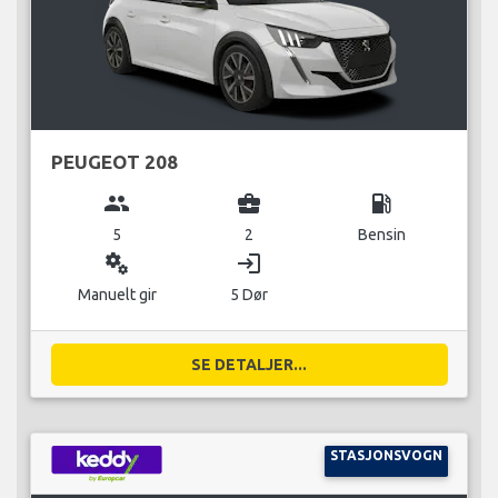
PEUGEOT 208
group
business_center
local_gas_station
5
2
Bensin
miscellaneous_services
login
Manuelt gir
5 Dør
SE DETALJER...
STASJONSVOGN