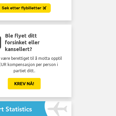
Slå køene
Ikke stå å svette i 45 minutter og vente på
Security. Få et raskt spor og kom deg
gjennom på 5 minutter eller mindre.
BESTILL NÅ