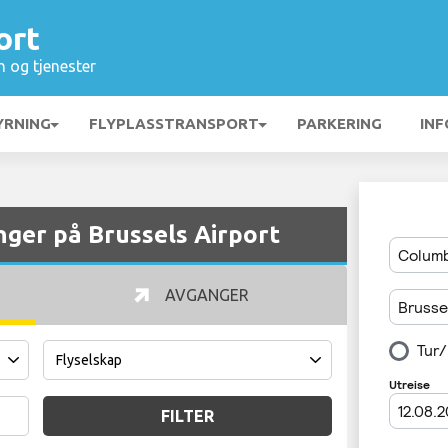
ort
n og tjenester
YRNING
FLYPLASSTRANSPORT
PARKERING
INF
ger på Brussels Airport
AVGANGER
FILTER