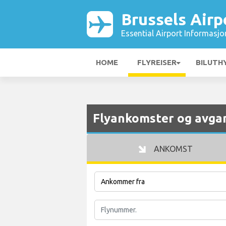
Brussels Airp
Essential Airport Informasjo
HOME
FLYREISER
BILUTH
Flyankomster og avgan
ANKOMST