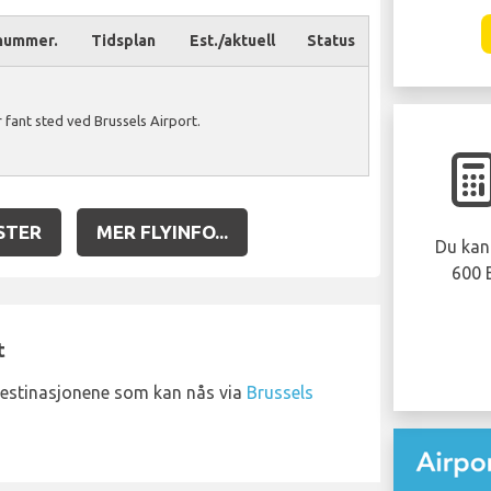
nummer.
Tidsplan
Est./aktuell
Status
 fant sted ved Brussels Airport.
Ble flyet ditt
forsinket eller
kansellert?
STER
MER FLYINFO...
Du kan være berettiget til å motta opptil
600 EUR kompensasjon per person i
partiet ditt..
t
KREV NÅ!
destinasjonene som kan nås via
Brussels