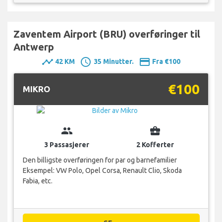
Zaventem Airport (BRU) overføringer til
Antwerp
timeline
schedule
payment
42 KM
35 Minutter.
Fra €100
€100
MIKRO
group
business_center
3 Passasjerer
2 Kofferter
Den billigste overføringen for par og barnefamilier
Eksempel: VW Polo, Opel Corsa, Renault Clio, Skoda
Fabia, etc.