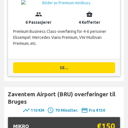
group
business_center
6 Passasjerer
4 Kofferter
Premium Business Class-overføring for 4-6 personer
Eksempel: Mercedes Viano Premium, VW Multivan
Premium, etc.
SE...
Zaventem Airport (BRU) overføringer til
Bruges
timeline
schedule
payment
110 KM
70 Minutter.
Fra €150
€150
MIKRO