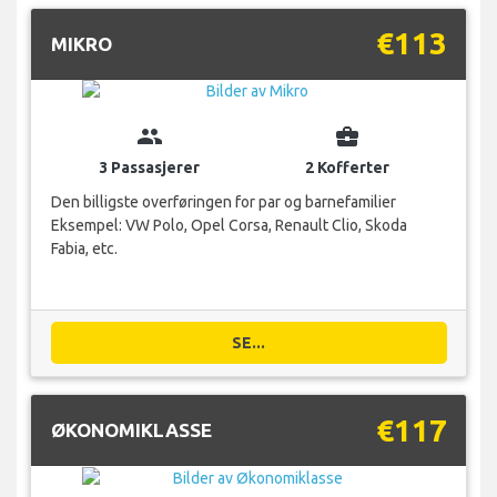
€113
MIKRO
group
business_center
3 Passasjerer
2 Kofferter
Den billigste overføringen for par og barnefamilier
Eksempel: VW Polo, Opel Corsa, Renault Clio, Skoda
Fabia, etc.
SE...
€117
ØKONOMIKLASSE