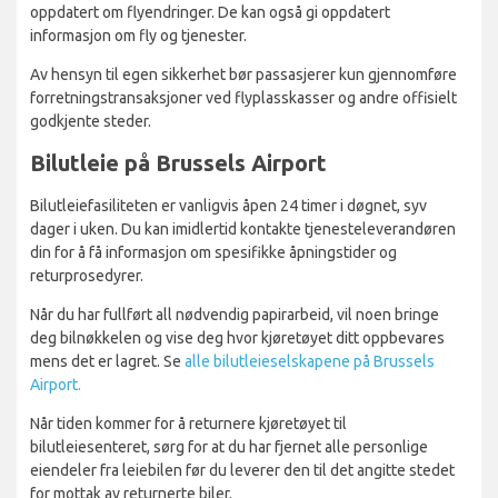
oppdatert om flyendringer. De kan også gi oppdatert
informasjon om fly og tjenester.
Av hensyn til egen sikkerhet bør passasjerer kun gjennomføre
forretningstransaksjoner ved flyplasskasser og andre offisielt
godkjente steder.
Bilutleie på Brussels Airport
Bilutleiefasiliteten er vanligvis åpen 24 timer i døgnet, syv
dager i uken. Du kan imidlertid kontakte tjenesteleverandøren
din for å få informasjon om spesifikke åpningstider og
returprosedyrer.
Når du har fullført all nødvendig papirarbeid, vil noen bringe
deg bilnøkkelen og vise deg hvor kjøretøyet ditt oppbevares
mens det er lagret. Se
alle bilutleieselskapene på Brussels
Airport.
Når tiden kommer for å returnere kjøretøyet til
bilutleiesenteret, sørg for at du har fjernet alle personlige
eiendeler fra leiebilen før du leverer den til det angitte stedet
for mottak av returnerte biler.