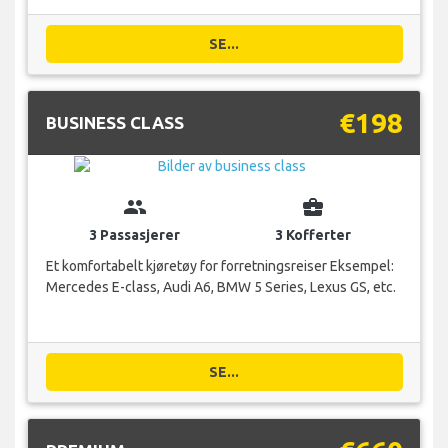
SE...
€198
BUSINESS CLASS
group
business_center
3 Passasjerer
3 Kofferter
Et komfortabelt kjøretøy for forretningsreiser Eksempel:
Mercedes E-class, Audi A6, BMW 5 Series, Lexus GS, etc.
SE...