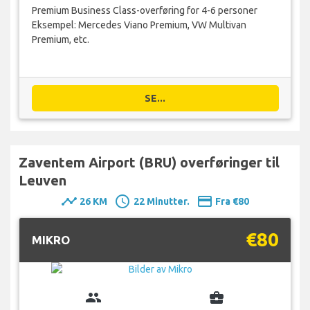
Premium Business Class-overføring for 4-6 personer
Eksempel: Mercedes Viano Premium, VW Multivan
Premium, etc.
SE...
Zaventem Airport (BRU) overføringer til
Leuven
timeline
schedule
payment
26 KM
22 Minutter.
Fra €80
€80
MIKRO
group
business_center