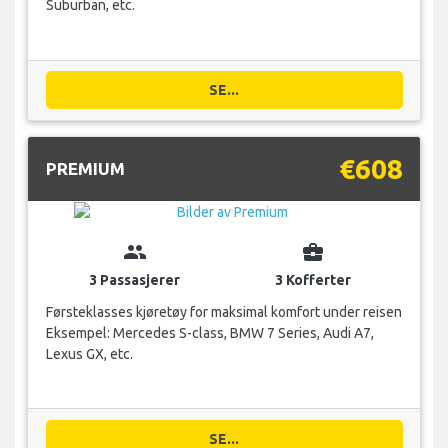
Suburban, etc.
SE...
€608
PREMIUM
group
business_center
3 Passasjerer
3 Kofferter
Førsteklasses kjøretøy for maksimal komfort under reisen
Eksempel: Mercedes S-class, BMW 7 Series, Audi A7,
Lexus GX, etc.
SE...