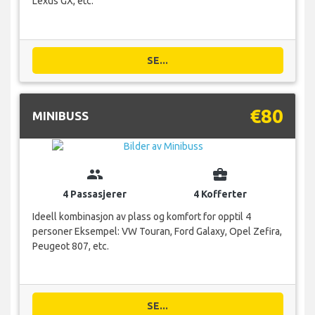
Lexus GX, etc.
SE...
€80
MINIBUSS
group
business_center
4 Passasjerer
4 Kofferter
Ideell kombinasjon av plass og komfort for opptil 4
personer Eksempel: VW Touran, Ford Galaxy, Opel Zefira,
Peugeot 807, etc.
SE...