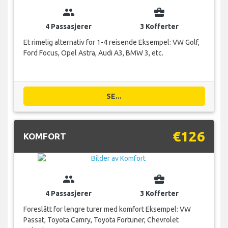
group
business_center
4 Passasjerer
3 Kofferter
Et rimelig alternativ for 1-4 reisende Eksempel: VW Golf,
Ford Focus, Opel Astra, Audi A3, BMW 3, etc.
SE...
€126
KOMFORT
group
business_center
4 Passasjerer
3 Kofferter
Foreslått for lengre turer med komfort Eksempel: VW
Passat, Toyota Camry, Toyota Fortuner, Chevrolet