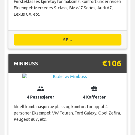
Førsteklasses kjøretøy for maksimal komfort under reisen
Eksempel: Mercedes S-class, BMW 7 Series, Audi A7,
Lexus GX, etc.
SE...
€106
MINIBUSS
group
business_center
4 Passasjerer
4 Kofferter
Ideell kombinasjon av plass og komfort for opptil 4
personer Eksempel: VW Touran, Ford Galaxy, Opel Zefira,
Peugeot 807, etc.