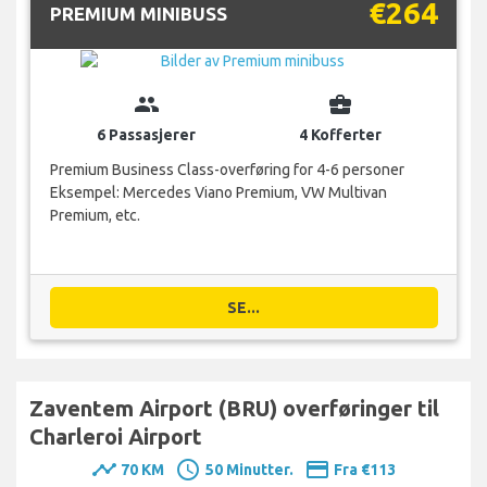
€264
PREMIUM MINIBUSS
group
business_center
6 Passasjerer
4 Kofferter
Premium Business Class-overføring for 4-6 personer
Eksempel: Mercedes Viano Premium, VW Multivan
Premium, etc.
SE...
Zaventem Airport (BRU) overføringer til
Charleroi Airport
timeline
schedule
payment
70 KM
50 Minutter.
Fra €113