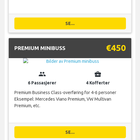
SE...
€450
PREMIUM MINIBUSS
group
business_center
6 Passasjerer
4 Kofferter
Premium Business Class-overføring for 4-6 personer
Eksempel: Mercedes Viano Premium, VW Multivan
Premium, etc.
SE...