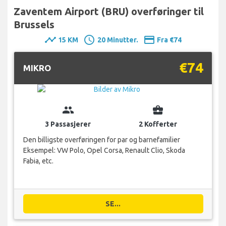
Zaventem Airport (BRU) overføringer til
Brussels
timeline
schedule
payment
15 KM
20 Minutter.
Fra €74
€74
MIKRO
group
business_center
3 Passasjerer
2 Kofferter
Den billigste overføringen for par og barnefamilier
Eksempel: VW Polo, Opel Corsa, Renault Clio, Skoda
Fabia, etc.
SE...