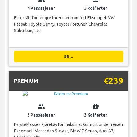
4 Passasjerer
3 Kofferter
Foreslått for lengre turer med komfort Eksempel: VW
Passat, Toyota Camry, Toyota Fortuner, Chevrolet
Suburban, etc.
SE...
€239
PREMIUM
group
business_center
3 Passasjerer
3 Kofferter
Førsteklasses kjøretøy for maksimal komfort under reisen
Eksempel: Mercedes S-class, BMW 7 Series, Audi A7,