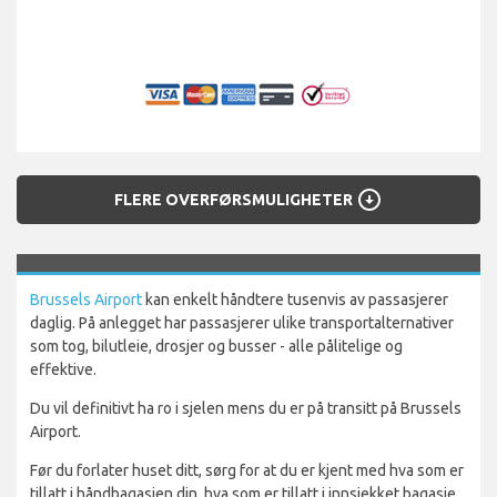
arrow_circle_down
FLERE OVERFØRSMULIGHETER
Brussels Airport
kan enkelt håndtere tusenvis av passasjerer
daglig. På anlegget har passasjerer ulike transportalternativer
som tog, bilutleie, drosjer og busser - alle pålitelige og
effektive.
Du vil definitivt ha ro i sjelen mens du er på transitt på Brussels
Airport.
Før du forlater huset ditt, sørg for at du er kjent med hva som er
tillatt i håndbagasjen din, hva som er tillatt i innsjekket bagasje