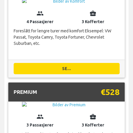
group
business_center
4 Passasjerer
3 Kofferter
Foreslått for lengre turer med komfort Eksempel: VW
Passat, Toyota Camry, Toyota Fortuner, Chevrolet
Suburban, etc.
SE...
€528
PREMIUM
group
business_center
3 Passasjerer
3 Kofferter