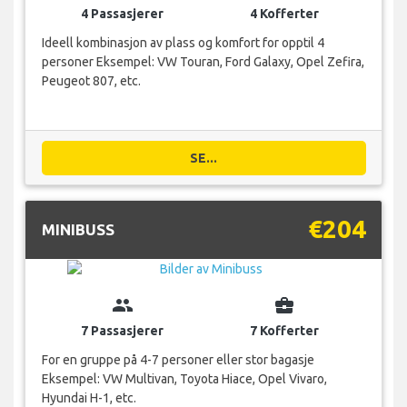
4 Passasjerer
4 Kofferter
Ideell kombinasjon av plass og komfort for opptil 4
personer Eksempel: VW Touran, Ford Galaxy, Opel Zefira,
Peugeot 807, etc.
SE...
€204
MINIBUSS
group
business_center
7 Passasjerer
7 Kofferter
For en gruppe på 4-7 personer eller stor bagasje
Eksempel: VW Multivan, Toyota Hiace, Opel Vivaro,
Hyundai H-1, etc.