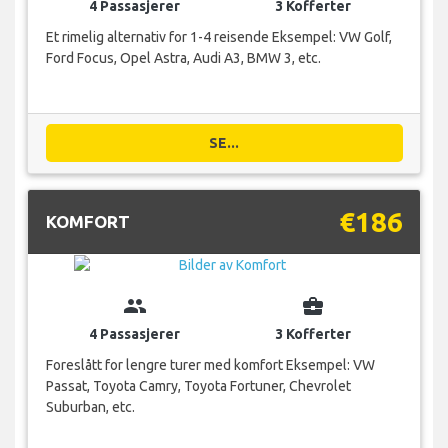
4 Passasjerer
3 Kofferter
Et rimelig alternativ for 1-4 reisende Eksempel: VW Golf,
Ford Focus, Opel Astra, Audi A3, BMW 3, etc.
SE...
€186
KOMFORT
group
business_center
4 Passasjerer
3 Kofferter
Foreslått for lengre turer med komfort Eksempel: VW
Passat, Toyota Camry, Toyota Fortuner, Chevrolet
Suburban, etc.