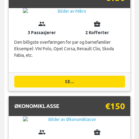
group
business_center
3 Passasjerer
2 Kofferter
Den billigste overføringen for par og barnefamilier
Eksempel: VW Polo, Opel Corsa, Renault Clio, Skoda
Fabia, etc.
SE...
€150
ØKONOMIKLASSE
group
business_center