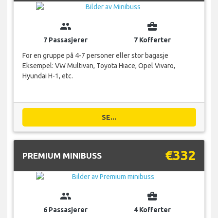
group
business_center
7 Passasjerer
7 Kofferter
For en gruppe på 4-7 personer eller stor bagasje
Eksempel: VW Multivan, Toyota Hiace, Opel Vivaro,
Hyundai H-1, etc.
SE...
€332
PREMIUM MINIBUSS
group
business_center
6 Passasjerer
4 Kofferter