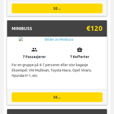
SE...
€120
MINIBUSS
group
business_center
7 Passasjerer
7 Kofferter
For en gruppe på 4-7 personer eller stor bagasje
Eksempel: VW Multivan, Toyota Hiace, Opel Vivaro,
Hyundai H-1, etc.
SE...