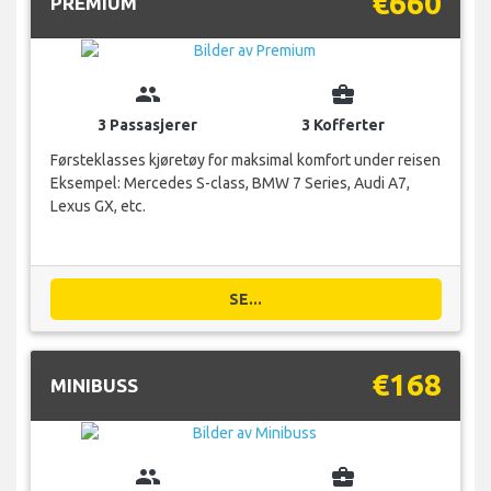
€660
PREMIUM
group
business_center
3 Passasjerer
3 Kofferter
Førsteklasses kjøretøy for maksimal komfort under reisen
Eksempel: Mercedes S-class, BMW 7 Series, Audi A7,
Lexus GX, etc.
SE...
€168
MINIBUSS
group
business_center