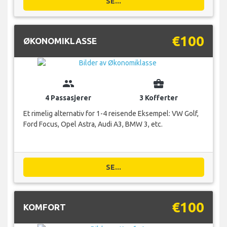
SE...
€100
ØKONOMIKLASSE
group
business_center
4 Passasjerer
3 Kofferter
Et rimelig alternativ for 1-4 reisende Eksempel: VW Golf,
Ford Focus, Opel Astra, Audi A3, BMW 3, etc.
SE...
€100
KOMFORT