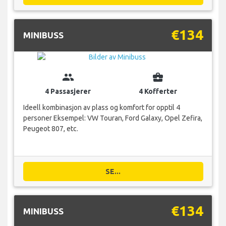
€134
MINIBUSS
group
business_center
4 Passasjerer
4 Kofferter
Ideell kombinasjon av plass og komfort for opptil 4
personer Eksempel: VW Touran, Ford Galaxy, Opel Zefira,
Peugeot 807, etc.
SE...
€134
MINIBUSS