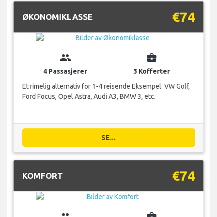
€74
ØKONOMIKLASSE
group
business_center
4 Passasjerer
3 Kofferter
Et rimelig alternativ for 1-4 reisende Eksempel: VW Golf,
Ford Focus, Opel Astra, Audi A3, BMW 3, etc.
SE...
€74
KOMFORT
group
business_center