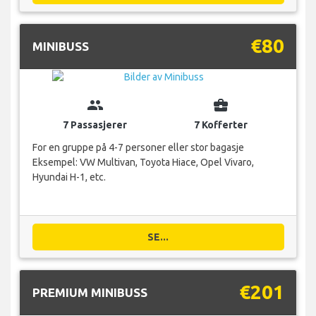
€80
MINIBUSS
group
business_center
7 Passasjerer
7 Kofferter
For en gruppe på 4-7 personer eller stor bagasje
Eksempel: VW Multivan, Toyota Hiace, Opel Vivaro,
Hyundai H-1, etc.
SE...
€201
PREMIUM MINIBUSS