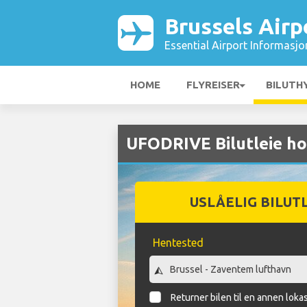
Brussels Airp
Essential Airport Informasjo
HOME
FLYREISER
BILUTH
UFODRIVE Bilutleie ho
USLÅELIG BILUT
Hentested
Returner bilen til en annen loka