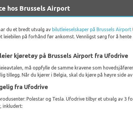
e hos Brussels Airport
ar du et bredt utvalg av
bilutleieselskaper på Brussels Airport
ket leiebilen på forhånd før ankomst. Vennligst sørg for å hente
leier kjøretøy på Brussels Airport fra Ufodrive
 i leieavtalen, må oppfylle de samme kravene som hovedsjåføren
g tillegg. Når du kjører i Belgia, skal du kjøre på høyre side av
gelig fra Ufodrive
odusenter: Polestar og Tesla. Ufodrive tilbyr et utvalg av 3 fors
 inkludert: