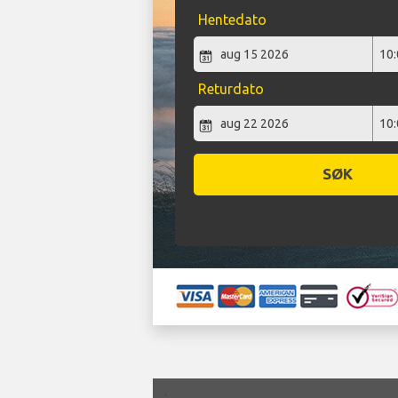
Hentedato
Returdato
SØK