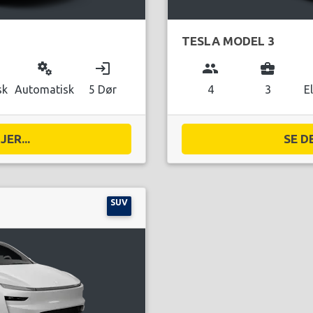
TESLA MODEL 3
miscellaneous_services
login
group
business_center
sk
Automatisk
5 Dør
4
3
E
ER...
SE D
SUV