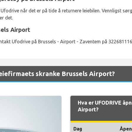
Ufodrive når det er på tide å returnere leiebilen. Vennligst sø
er det.
els Airport
ntakt Ufodrive på Brussels - Airport - Zaventem på 322681116
iefirmaets skranke Brussels Airport?
Hva er UFODRIVE åpni
Airport?
Dag
Åpen