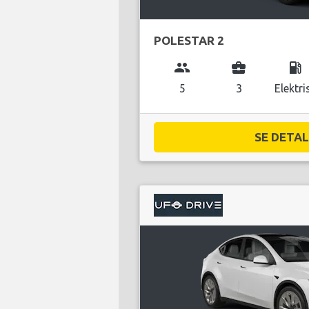
POLESTAR 2
group
business_center
local_gas_station
5
3
Elektri
SE DETALJ