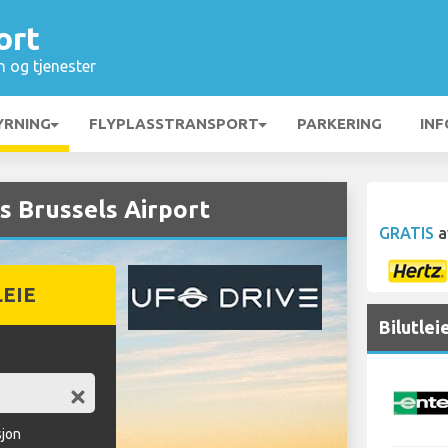
ort
n og tjenester
YRNING
FLYPLASSTRANSPORT
PARKERING
INF
s Brussels Airport
GRATIS
a
LEIE
Bilutlei
sjon