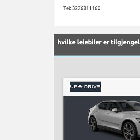
Tel: 3226811160
hvilke leiebiler er tilgjeng