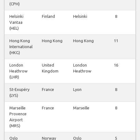
(CPH)
f
Helsinki
Finland
Helsinki
8
Vantaa
f
(HEL)
Hong Kong
Hong Kong
Hong Kong
11
International
f
(HKG)
London
United
London
16
Heathrow
Kingdom
Heathrow
f
(LHR)
St-Exupéry
France
Lyon
8
(LYS)
f
Marseille
France
Marseille
8
Provence
f
Airport
(MRS)
Oslo
Norway
Oslo
5