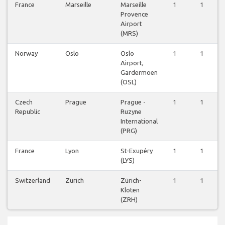
France
Marseille
Marseille
1
1
Provence
Airport
(MRS)
Norway
Oslo
Oslo
1
1
Airport,
Gardermoen
(OSL)
Czech
Prague
Prague -
1
1
Republic
Ruzyne
International
(PRG)
France
Lyon
St-Exupéry
1
1
(LYS)
Switzerland
Zurich
Zürich-
1
1
Kloten
(ZRH)