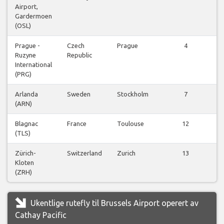
Airport,
f
Gardermoen
(OSL)
Prague -
Czech
Prague
4
Ruzyne
Republic
f
International
(PRG)
Arlanda
Sweden
Stockholm
7
(ARN)
f
Blagnac
France
Toulouse
12
(TLS)
f
Zürich-
Switzerland
Zurich
13
Kloten
f
(ZRH)
Ukentlige rutefly til Brussels Airport operert av
Cathay Pacific