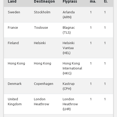
Land
Destinasjon
Flyplass
ma.
ti.
Sweden
Stockholm
Arlanda
1
1
(ARN)
France
Toulouse
Blagnac
1
1
(TLS)
Finland
Helsinki
Helsinki
1
1
Vantaa
(HEL)
Hong Kong
Hong Kong
Hong Kong
1
1
International
(HKG)
Denmark
Copenhagen
Kastrup
1
1
(CPH)
United
London
London
1
1
Kingdom
Heathrow
Heathrow
(LHR)