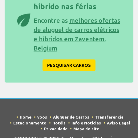
híbrido nas férias
eco
Encontre as
melhores ofertas
de aluguel de carros elétricos
e híbridos em Zaventem,
Belgium
PESQUISAR CARROS
Home
voos
Aluguer de Carros
Transferência
Estacionamento
Hotéis
Info e Notícias
Aviso Legal
Privacidade
Mapa do site