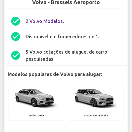
Volvo - Brussels Aeroporto
check_circle
2
Volvo Modelos
.
check_circle
Disponível em fornecedores de
1
.
5 Volvo cotações de aluguel de carro
check_circle
pesquisadas.
Modelos populares de Volvo para alugar:
Volvo S60
Volvo V60 Estate