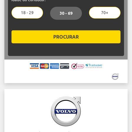
18 - 29
70+
30 - 69
PROCURAR