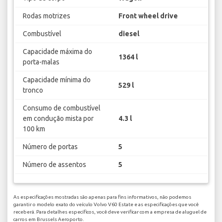
Rodas motrizes
Front wheel drive
Combustível
diesel
Capacidade máxima do
1364 l
porta-malas
Capacidade mínima do
529 l
tronco
Consumo de combustível
em condução mista por
4.3 l
100 km
Número de portas
5
Número de assentos
5
As especificações mostradas são apenas para fins informativos, não podemos
garantir o modelo exato do veículo Volvo V60 Estate e as especificações que você
receberá. Para detalhes específicos, você deve verificar com a empresa de aluguel de
carros em Brussels Aeroporto.