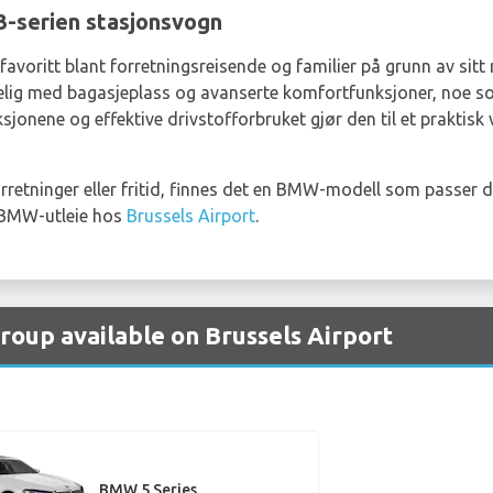
3-serien stasjonsvogn
voritt blant forretningsreisende og familier på grunn av sitt 
kelig med bagasjeplass og avanserte komfortfunksjoner, noe som
jonene og effektive drivstofforbruket gjør den til et praktisk v
retninger eller fritid, finnes det en BMW-modell som passer d
 BMW-utleie hos
Brussels Airport
.
roup available on Brussels Airport
BMW 5 Series