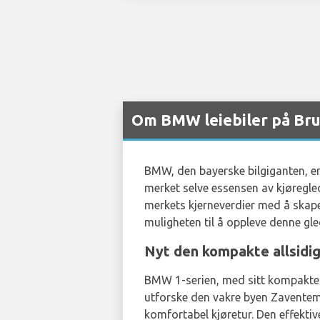
Om BMW leiebiler på Bru
BMW, den bayerske bilgiganten, er
merket selve essensen av kjøregle
merkets kjerneverdier med å skape
muligheten til å oppleve denne gl
Nyt den kompakte allsidi
BMW 1-serien, med sitt kompakte 
utforske den vakre byen Zaventem.
komfortabel kjøretur. Den effektiv