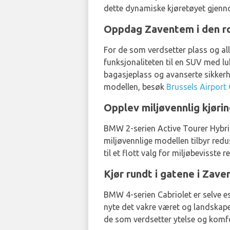
dette dynamiske kjøretøyet gjen
Oppdag Zaventem i den r
For de som verdsetter plass og al
funksjonaliteten til en SUV med lu
bagasjeplass og avanserte sikkerh
modellen, besøk
Brussels Airport 
Opplev miljøvennlig kjør
BMW 2-serien Active Tourer Hybrid
miljøvennlige modellen tilbyr red
til et flott valg for miljøbevisst
Kjør rundt i gatene i Za
BMW 4-serien Cabriolet er selve es
nyte det vakre været og landskapet
de som verdsetter ytelse og komf