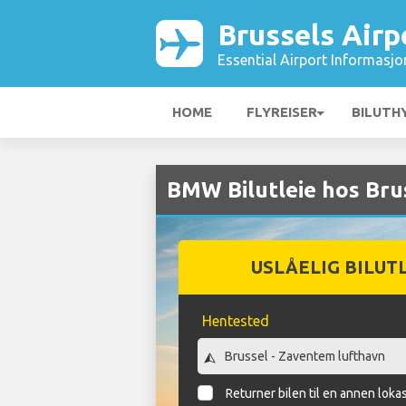
Brussels Airp
Essential Airport Informasjo
HOME
FLYREISER
BILUTH
BMW Bilutleie hos Bru
USLÅELIG BILUT
Hentested
Returner bilen til en annen loka