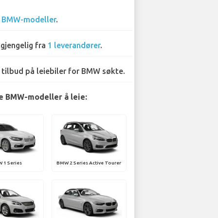
4
BMW-modeller
.
lgjengelig fra
1 leverandører
.
 tilbud på leiebiler for BMW søkte.
 BMW-modeller å leie:
 1 Series
BMW 2 Series Active Tourer