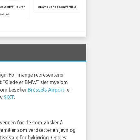
es Active Tourer
BMW 4 Series Convertible
Hybrid
ign. For mange representerer
set "Glede er BMW" sier mye om
e som besøker
Brussels Airport
, er
av
SIXT
.
svennen for de som ønsker å
familier som verdsetter en jevn og
tisk valg for bykjøring. Opplev