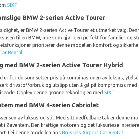
nom
SIXT
.
omslige BMW 2-serien Active Tourer
lsidighet, er BMW 2-serien Active Tourer et utmerket valg. De
ksusen til en BMW, noe som gjør den perfekt for familier og st
etsfunksjoner prioriterer denne modellen komfort og sikkerhe
Car Rental
.
ing med BMW 2-serien Active Tourer Hybrid
 er for de som setter pris på kombinasjonen av luksus, ytels
usert drivstofforbruk og utslipp uten å gå på kompromiss med 
e reisende. Opplev denne grønne teknologien med
SIXT
.
ventem med BMW 4-serien Cabriolet
sensen av luksus og stil. Med sitt nedfellbare tak er denne m
 i Zaventem. Den kraftige motoren og det luksuriøse interiøret 
ort. Lei denne modellen hos
Brussels Airport Car Rental
.