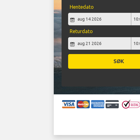
Hentedato
Returdato
SØK