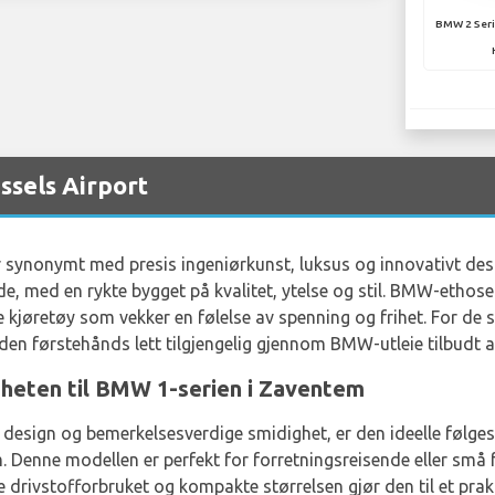
BMW 2 Seri
ssels Airport
 synonymt med presis ingeniørkunst, luksus og innovativt des
de, med en rykte bygget på kvalitet, ytelse og stil. BMW-etho
 kjøretøy som vekker en følelse av spenning og frihet. For d
eden førstehånds lett tilgjengelig gjennom BMW-utleie tilbudt 
gheten til BMW 1-serien i Zaventem
design og bemerkelsesverdige smidighet, er den ideelle følge
 Denne modellen er perfekt for forretningsreisende eller små 
e drivstofforbruket og kompakte størrelsen gjør den til et prak