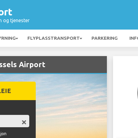
ort
n og tjenester
YRNING
FLYPLASSTRANSPORT
PARKERING
INF
ssels Airport
LEIE
sjon