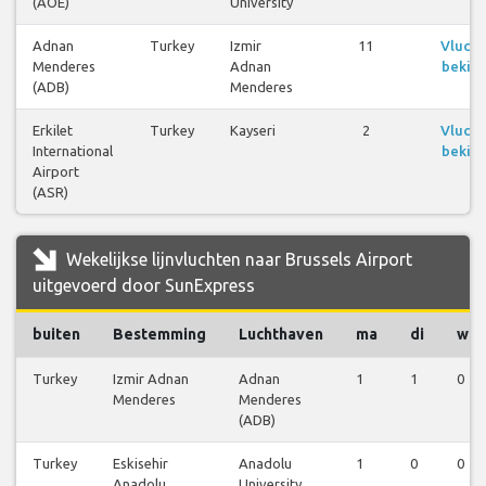
(AOE)
University
Adnan
Turkey
Izmir
11
Vluch
Menderes
Adnan
bekijk
(ADB)
Menderes
Erkilet
Turkey
Kayseri
2
Vluch
International
bekijk
Airport
(ASR)
Wekelijkse lijnvluchten naar Brussels Airport
uitgevoerd door SunExpress
buiten
Bestemming
Luchthaven
ma
di
wo
Turkey
Izmir Adnan
Adnan
1
1
0
Menderes
Menderes
(ADB)
Turkey
Eskisehir
Anadolu
1
0
0
Anadolu
University