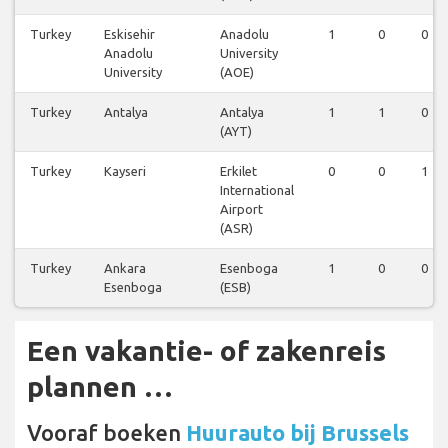
Turkey
Eskisehir
Anadolu
1
0
0
Anadolu
University
University
(AOE)
Turkey
Antalya
Antalya
1
1
0
(AYT)
Turkey
Kayseri
Erkilet
0
0
1
International
Airport
(ASR)
Turkey
Ankara
Esenboga
1
0
0
Esenboga
(ESB)
Een vakantie- of zakenreis
plannen …
Vooraf boeken
Huurauto bij Brussels