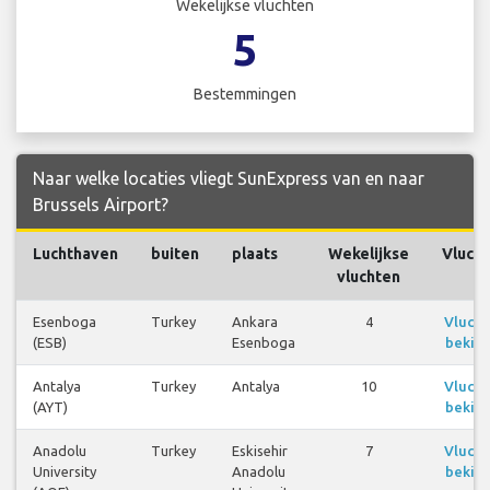
Wekelijkse vluchten
5
Bestemmingen
Naar welke locaties vliegt SunExpress van en naar
Brussels Airport?
Luchthaven
buiten
plaats
Wekelijkse
Vluch
vluchten
Esenboga
Turkey
Ankara
4
Vluch
(ESB)
Esenboga
bekijk
Antalya
Turkey
Antalya
10
Vluch
(AYT)
bekijk
Anadolu
Turkey
Eskisehir
7
Vluch
University
Anadolu
bekijk