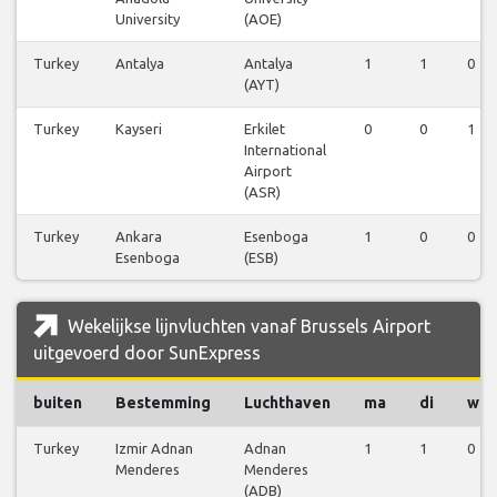
University
(AOE)
Turkey
Antalya
Antalya
1
1
0
(AYT)
Turkey
Kayseri
Erkilet
0
0
1
International
Airport
(ASR)
Turkey
Ankara
Esenboga
1
0
0
Esenboga
(ESB)
Wekelijkse lijnvluchten vanaf Brussels Airport
uitgevoerd door SunExpress
buiten
Bestemming
Luchthaven
ma
di
wo
Turkey
Izmir Adnan
Adnan
1
1
0
Menderes
Menderes
(ADB)