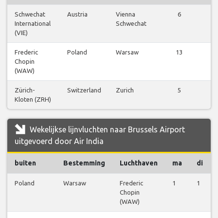
Schwechat
Austria
Vienna
6
V
International
Schwechat
b
(VIE)
Frederic
Poland
Warsaw
13
V
Chopin
b
(WAW)
Zürich-
Switzerland
Zurich
5
V
Kloten (ZRH)
b
Wekelijkse lijnvluchten naar Brussels Airport
uitgevoerd door Air India
buiten
Bestemming
Luchthaven
ma
di
Poland
Warsaw
Frederic
1
1
Chopin
(WAW)