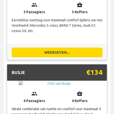
group
business_center
3 Passagiers
3 Koffers
Eersteklas voertuig voor maximaal comfort tijdens uw reis
Voorbeeld: Mercedes S-class, BMW 7 Series, Audi A7,
Lexus GX, etc.
WEERGEVEN...
€134
BUSJE
group
business_center
4 Passagiers
4 Koffers
Ideale combinatie van ruimte en comfort voor maximaal 4