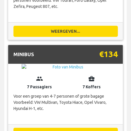
personen Voorbeeld: VW Touran, Ford Galaxy, Opel
Zefira, Peugeot 807, etc.
WEERGEVEN...
€134
MINIBUS
group
business_center
7 Passagiers
7 Koffers
Voor een groep van 4-7 personen of grote bagage
Voorbeeld: VW Multivan, Toyota Hiace, Opel Vivaro,
Hyundai H-1, etc.