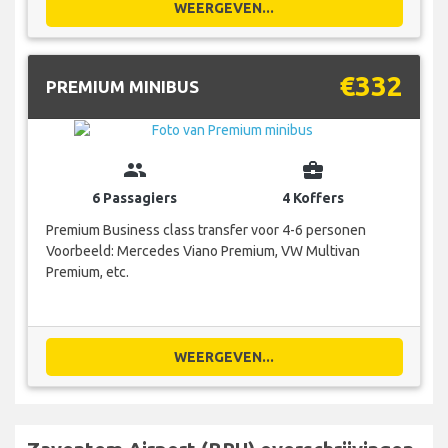
WEERGEVEN...
€332
PREMIUM MINIBUS
group
business_center
6 Passagiers
4 Koffers
Premium Business class transfer voor 4-6 personen
Voorbeeld: Mercedes Viano Premium, VW Multivan
Premium, etc.
WEERGEVEN...