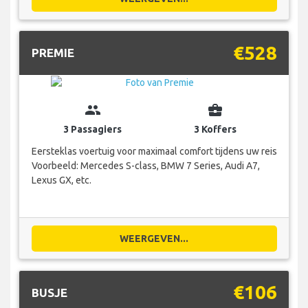
€528
PREMIE
group
business_center
3 Passagiers
3 Koffers
Eersteklas voertuig voor maximaal comfort tijdens uw reis
Voorbeeld: Mercedes S-class, BMW 7 Series, Audi A7,
Lexus GX, etc.
WEERGEVEN...
€106
BUSJE