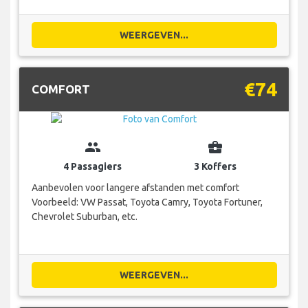
WEERGEVEN...
€74
COMFORT
group
business_center
4 Passagiers
3 Koffers
Aanbevolen voor langere afstanden met comfort
Voorbeeld: VW Passat, Toyota Camry, Toyota Fortuner,
Chevrolet Suburban, etc.
WEERGEVEN...