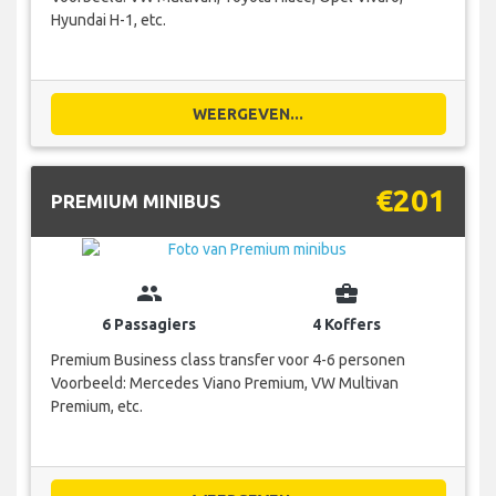
Hyundai H-1, etc.
WEERGEVEN...
€201
PREMIUM MINIBUS
group
business_center
6 Passagiers
4 Koffers
Premium Business class transfer voor 4-6 personen
Voorbeeld: Mercedes Viano Premium, VW Multivan
Premium, etc.