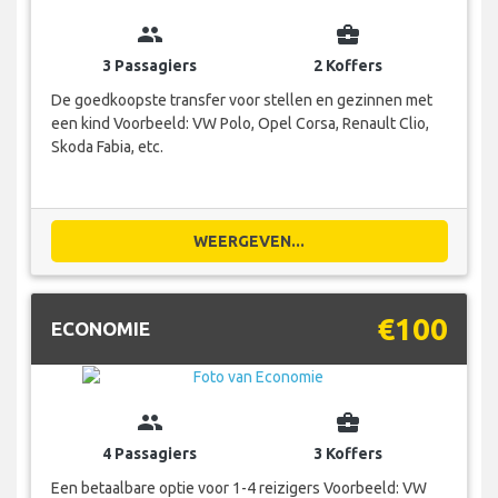
group
business_center
3 Passagiers
2 Koffers
De goedkoopste transfer voor stellen en gezinnen met
een kind Voorbeeld: VW Polo, Opel Corsa, Renault Clio,
Skoda Fabia, etc.
WEERGEVEN...
€100
ECONOMIE
group
business_center
4 Passagiers
3 Koffers
Een betaalbare optie voor 1-4 reizigers Voorbeeld: VW