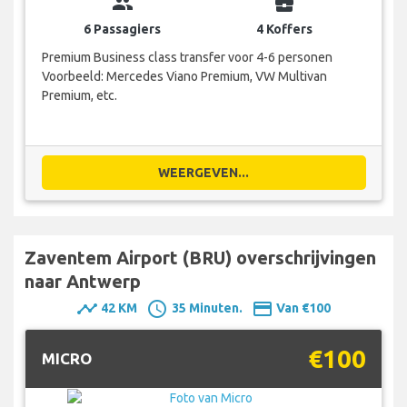
group
business_center
6 Passagiers
4 Koffers
Premium Business class transfer voor 4-6 personen
Voorbeeld: Mercedes Viano Premium, VW Multivan
Premium, etc.
WEERGEVEN...
Zaventem Airport (BRU) overschrijvingen
naar Antwerp
timeline
schedule
payment
42 KM
35 Minuten.
Van €100
€100
MICRO