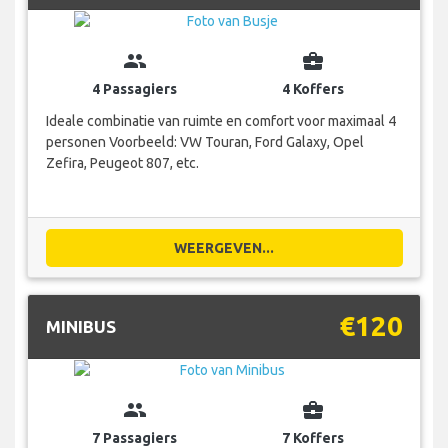
group
business_center
4 Passagiers
4 Koffers
Ideale combinatie van ruimte en comfort voor maximaal 4
personen Voorbeeld: VW Touran, Ford Galaxy, Opel
Zefira, Peugeot 807, etc.
WEERGEVEN...
€120
MINIBUS
group
business_center
7 Passagiers
7 Koffers