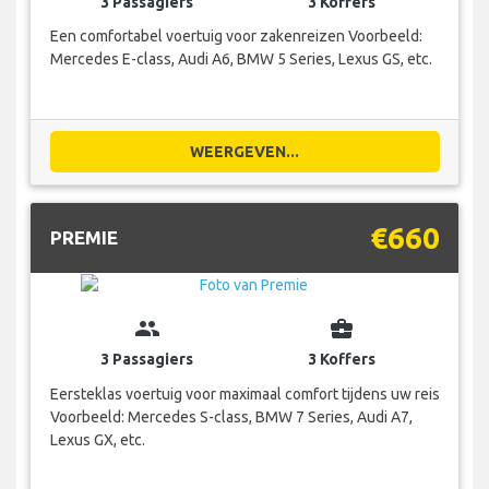
3 Passagiers
3 Koffers
Een comfortabel voertuig voor zakenreizen Voorbeeld:
Mercedes E-class, Audi A6, BMW 5 Series, Lexus GS, etc.
WEERGEVEN...
€660
PREMIE
group
business_center
3 Passagiers
3 Koffers
Eersteklas voertuig voor maximaal comfort tijdens uw reis
Voorbeeld: Mercedes S-class, BMW 7 Series, Audi A7,
Lexus GX, etc.