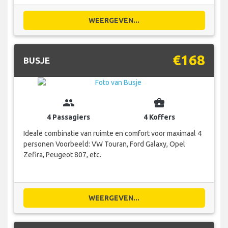
WEERGEVEN...
€168
BUSJE
group
business_center
4 Passagiers
4 Koffers
Ideale combinatie van ruimte en comfort voor maximaal 4
personen Voorbeeld: VW Touran, Ford Galaxy, Opel
Zefira, Peugeot 807, etc.
WEERGEVEN...