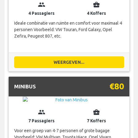
group
business_center
4 Passagiers
4 Koffers
Ideale combinatie van ruimte en comfort voor maximaal 4
personen Voorbeeld: VW Touran, Ford Galaxy, Opel
Zefira, Peugeot 807, etc.
WEERGEVEN...
€80
MINIBUS
group
business_center
7 Passagiers
7 Koffers
Voor een groep van 4-7 personen of grote bagage
Voorbeeld: VW Multivan, Toyota Hiace, Opel Vivaro,