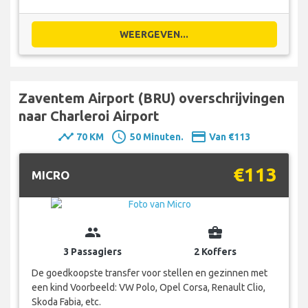
WEERGEVEN...
Zaventem Airport (BRU) overschrijvingen
naar Charleroi Airport
timeline
schedule
payment
70 KM
50 Minuten.
Van €113
€113
MICRO
group
business_center
3 Passagiers
2 Koffers
De goedkoopste transfer voor stellen en gezinnen met
een kind Voorbeeld: VW Polo, Opel Corsa, Renault Clio,
Skoda Fabia, etc.