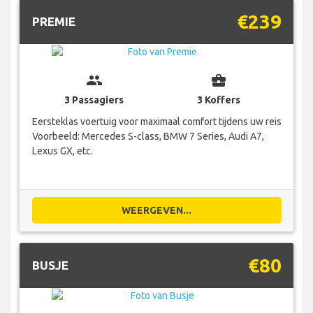
€239
PREMIE
group
business_center
3 Passagiers
3 Koffers
Eersteklas voertuig voor maximaal comfort tijdens uw reis
Voorbeeld: Mercedes S-class, BMW 7 Series, Audi A7,
Lexus GX, etc.
WEERGEVEN...
€80
BUSJE