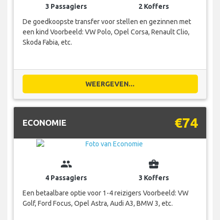
3 Passagiers
2 Koffers
De goedkoopste transfer voor stellen en gezinnen met
een kind Voorbeeld: VW Polo, Opel Corsa, Renault Clio,
Skoda Fabia, etc.
WEERGEVEN...
€74
ECONOMIE
group
business_center
4 Passagiers
3 Koffers
Een betaalbare optie voor 1-4 reizigers Voorbeeld: VW
Golf, Ford Focus, Opel Astra, Audi A3, BMW 3, etc.