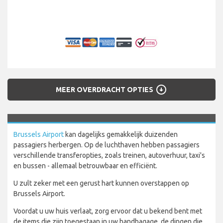
arrow_circle_down
MEER OVERDRACHT OPTIES
Brussels Airport
kan dagelijks gemakkelijk duizenden
passagiers herbergen. Op de luchthaven hebben passagiers
verschillende transferopties, zoals treinen, autoverhuur, taxi's
en bussen - allemaal betrouwbaar en efficiënt.
U zult zeker met een gerust hart kunnen overstappen op
Brussels Airport.
Voordat u uw huis verlaat, zorg ervoor dat u bekend bent met
de items die zijn toegestaan in uw handbagage, de dingen die