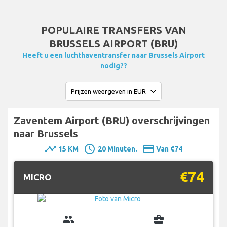
POPULAIRE TRANSFERS VAN
BRUSSELS AIRPORT (BRU)
Heeft u een luchthaventransfer naar Brussels Airport
nodig??
Zaventem Airport (BRU) overschrijvingen
naar Brussels
timeline
schedule
payment
15 KM
20 Minuten.
Van €74
€74
MICRO
group
business_center