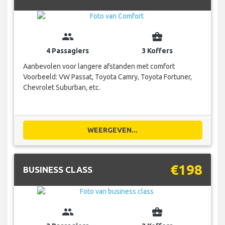
group
business_center
4 Passagiers
3 Koffers
Aanbevolen voor langere afstanden met comfort
Voorbeeld: VW Passat, Toyota Camry, Toyota Fortuner,
Chevrolet Suburban, etc.
WEERGEVEN...
€198
BUSINESS CLASS
group
business_center