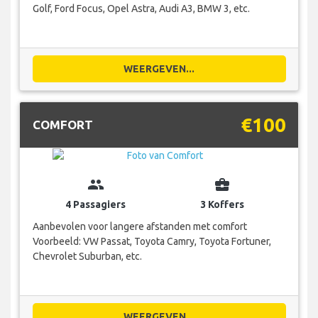
Golf, Ford Focus, Opel Astra, Audi A3, BMW 3, etc.
WEERGEVEN...
€100
COMFORT
group
business_center
4 Passagiers
3 Koffers
Aanbevolen voor langere afstanden met comfort
Voorbeeld: VW Passat, Toyota Camry, Toyota Fortuner,
Chevrolet Suburban, etc.
WEERGEVEN...