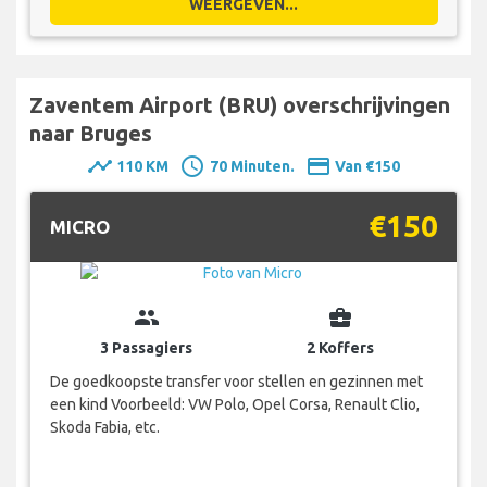
WEERGEVEN...
Zaventem Airport (BRU) overschrijvingen
naar Bruges
timeline
schedule
payment
110 KM
70 Minuten.
Van €150
€150
MICRO
group
business_center
3 Passagiers
2 Koffers
De goedkoopste transfer voor stellen en gezinnen met
een kind Voorbeeld: VW Polo, Opel Corsa, Renault Clio,
Skoda Fabia, etc.