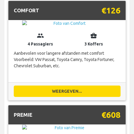
€126
COMFORT
group
business_center
4 Passagiers
3 Koffers
Aanbevolen voor langere afstanden met comfort
Voorbeeld: VW Passat, Toyota Camry, Toyota Fortuner,
Chevrolet Suburban, etc.
WEERGEVEN...
€608
PREMIE