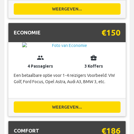
WEERGEVEN...
€150
ECONOMIE
group
business_center
4 Passagiers
3 Koffers
Een betaalbare optie voor 1-4 reizigers Voorbeeld: VW
Golf, Ford Focus, Opel Astra, Audi A3, BMW 3, etc.
WEERGEVEN...
€186
COMFORT