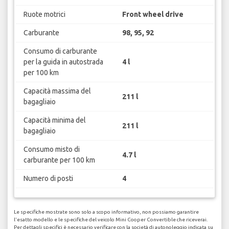
Ruote motrici
Front wheel drive
Carburante
98, 95, 92
Consumo di carburante
per la guida in autostrada
4 l
per 100 km
Capacità massima del
211 l
bagagliaio
Capacità minima del
211 l
bagagliaio
Consumo misto di
4.7 l
carburante per 100 km
Numero di posti
4
Le specifiche mostrate sono solo a scopo informativo, non possiamo garantire
l'esatto modello e le specifiche del veicolo Mini Cooper Convertible che riceverai.
Per dettagli specifici è necessario verificare con la società di autonoleggio indicata su