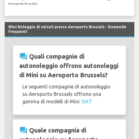
Aeroporto Brussels.
Mini Noleggio di veicoli presso Aeroporto Brussels - Domande
frequenti
question_answer
Quali compagnie di
autonoleggio offrono autonoleggi
di Mini su Aeroporto Brussels?
Le seguenti compagnie di autonoleggio
su Aeroporto Brussels offrono una
gamma di modelli di Mini:
SIXT
question_answer
Quale compagnia di