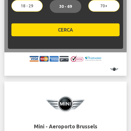
18 - 29
70+
30 - 69
CERCA
Mini - Aeroporto Brussels