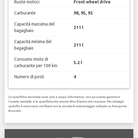
Ruote motrici
Front wheel drive
Carburante
98, 95, 92
Capacità massima del
211 l
bagagliaio
Capacità minima del
211 l
bagagliaio
Consumo misto di
5.2 l
carburante per 100 km
Numero di posti
4
Le specifiche mostrate sono solo a scopo informativo, non possiamo garantire
l'esatto modello e le specifiche del veicolo Mini Electric che riceverai. Per dettagli
specifici è necessario verificare con la società di autonoleggio indicata su Aeroporto
Brussels.