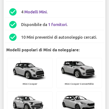
check_circle
4
Modelli Mini
.
check_circle
Disponibile da
1 fornitori
.
check_circle
10 Mini preventivi di autonoleggio cercati.
Modelli popolari di Mini da noleggiare:
Mini Cooper
Mini Cooper Convertible