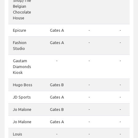
Shop/The
Belgian
Chocolate
House
Epicure
Gates A
-
-
Fashion
Gates A
-
-
Studio
Gautam
-
-
-
Diamonds
Kiosk
Hugo Boss
Gates B
-
-
JD Sports
Gates A
-
-
Jo Malone
Gates B
-
-
Jo Malone
Gates A
-
-
Louis
-
-
-