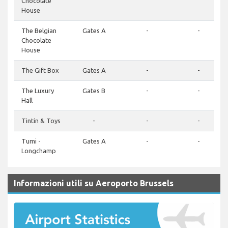
Chocolate
House
The Belgian
Gates A
-
-
Chocolate
House
The Gift Box
Gates A
-
-
The Luxury
Gates B
-
-
Hall
Tintin & Toys
-
-
-
Tumi -
Gates A
-
-
Longchamp
Informazioni utili su Aeroporto Brussels