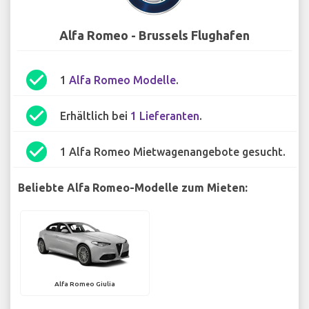
Alfa Romeo - Brussels Flughafen
check_circle
1
Alfa Romeo Modelle
.
check_circle
Erhältlich bei
1 Lieferanten
.
check_circle
1 Alfa Romeo Mietwagenangebote gesucht.
Beliebte Alfa Romeo-Modelle zum Mieten:
Alfa Romeo Giulia