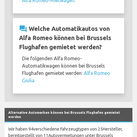
Alfa Romeo-Mietwagen
.
question_answer
Welche Automatikautos von
Alfa Romeo können bei Brussels
Flughafen gemietet werden?
Die folgenden Alfa Romeo-
Automatikwagen können bei Brussels
Flughafen gemietet werden:
Alfa Romeo
Giulia
Alternative Automarken können bei Brussels Flughafen gemietet
werden
Wir haben 94verschiedene Fahrzeugtypen von 25Hersteller,
bereitgestellt von 11Autovermietungen unter Brussels