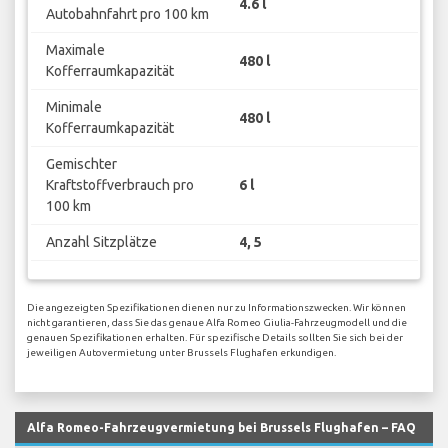
4.6 l
Autobahnfahrt pro 100 km
Maximale
480 l
Kofferraumkapazität
Minimale
480 l
Kofferraumkapazität
Gemischter
Kraftstoffverbrauch pro
6 l
100 km
Anzahl Sitzplätze
4, 5
Die angezeigten Spezifikationen dienen nur zu Informationszwecken. Wir können
nicht garantieren, dass Sie das genaue Alfa Romeo Giulia-Fahrzeugmodell und die
genauen Spezifikationen erhalten. Für spezifische Details sollten Sie sich bei der
jeweiligen Autovermietung unter Brussels Flughafen erkundigen.
Alfa Romeo-Fahrzeugvermietung bei Brussels Flughafen – FAQ