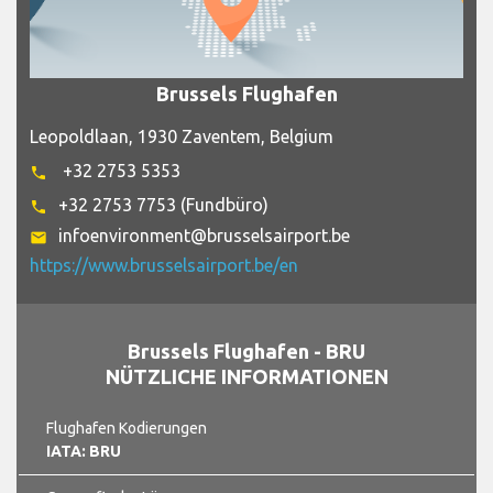
Brussels Flughafen
Leopoldlaan, 1930 Zaventem, Belgium
+32 2753 5353
phone
+32 2753 7753 (Fundbüro)
phone
infoenvironment@brusselsairport.be
email
https://www.brusselsairport.be/en
Brussels Flughafen - BRU
NÜTZLICHE INFORMATIONEN
Flughafen Kodierungen
IATA: BRU