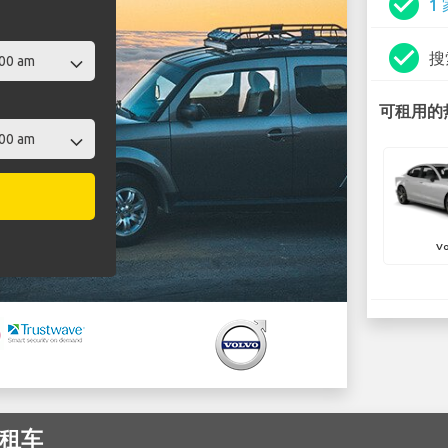
check_circle
1
check_circle
搜
可租用的热
Vo
o租车