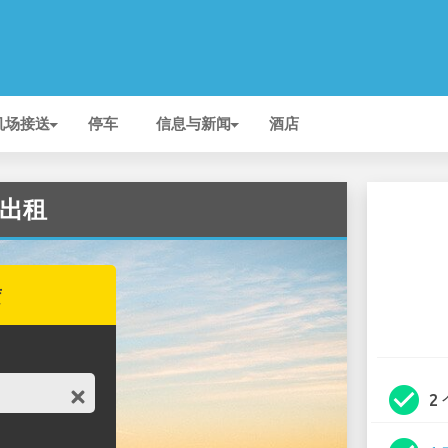
机场接送
停车
信息与新闻
酒店
场 出租
赁
check_circle
2