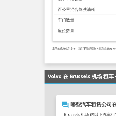
百公里混合驾驶油耗
车门数量
座位数量
显示的规格仅供参考，我们不能保证您将收到准确的 Volvo 
Volvo 在 Brussels 机场 
question_answer
哪些汽车租赁公司在Br
Brussels 机场 的以下汽