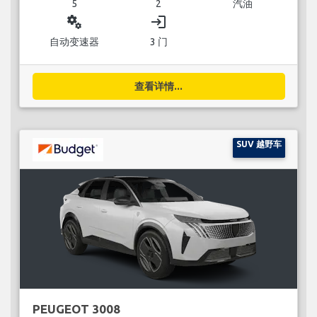
5
2
汽油
miscellaneous_services
login
自动变速器
3 门
查看详情...
SUV 越野车
PEUGEOT 3008