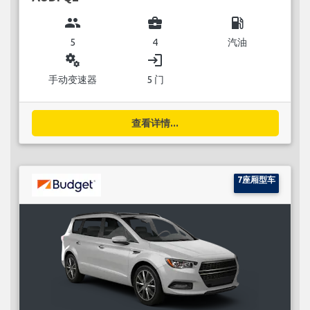
group
business_center
local_gas_station
5
4
汽油
miscellaneous_services
login
手动变速器
5 门
查看详情...
7座厢型车