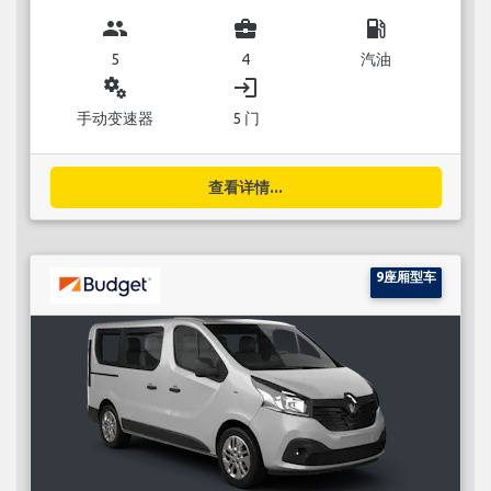
group
business_center
local_gas_station
5
4
汽油
miscellaneous_services
login
手动变速器
5 门
查看详情...
9座厢型车