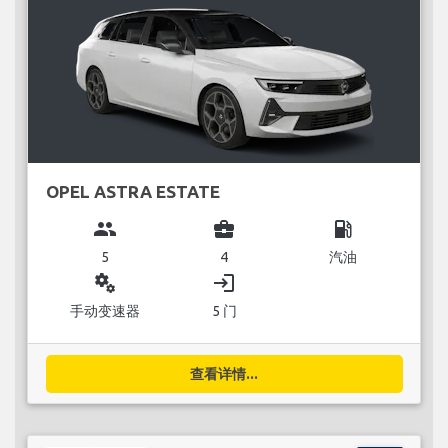
OPEL ASTRA ESTATE
group
business_center
local_gas_station
5
4
汽油
miscellaneous_services
login
手动变速器
5 门
查看详情...