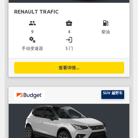
RENAULT TRAFIC
group
business_center
local_gas_station
9
4
柴油
miscellaneous_services
login
手动变速器
5 门
查看详情...
SUV 越野车