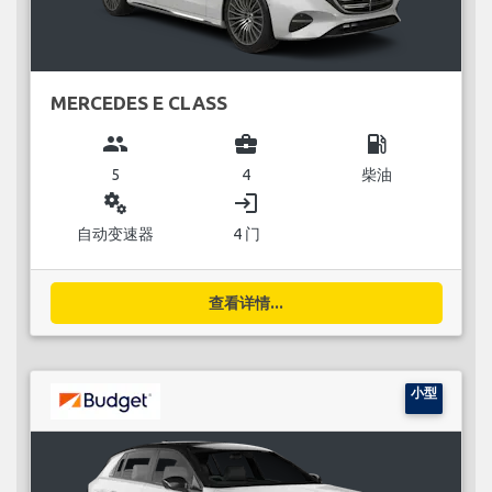
MERCEDES E CLASS
group
business_center
local_gas_station
5
4
柴油
miscellaneous_services
login
自动变速器
4 门
查看详情...
小型