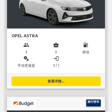
OPEL ASTRA
group
business_center
local_gas_station
5
3
柴油
miscellaneous_services
login
手动变速器
5 门
查看详情...
旅行轿车