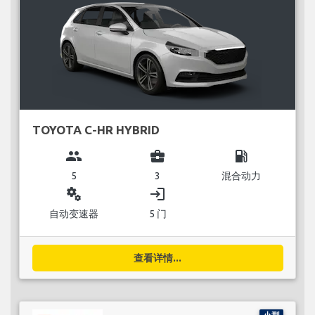
TOYOTA C-HR HYBRID
group
business_center
local_gas_station
5
3
混合动力
miscellaneous_services
login
自动变速器
5 门
查看详情...