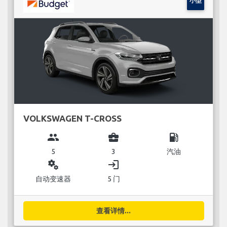
小型
VOLKSWAGEN T-CROSS
group
business_center
local_gas_station
5
3
汽油
miscellaneous_services
login
自动变速器
5 门
查看详情...