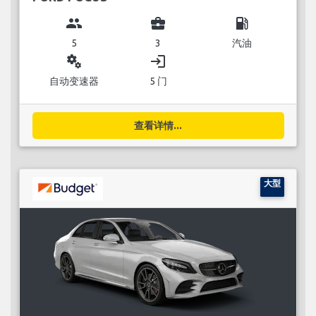
group
business_center
local_gas_station
5
3
汽油
miscellaneous_services
login
自动变速器
5 门
查看详情...
大型