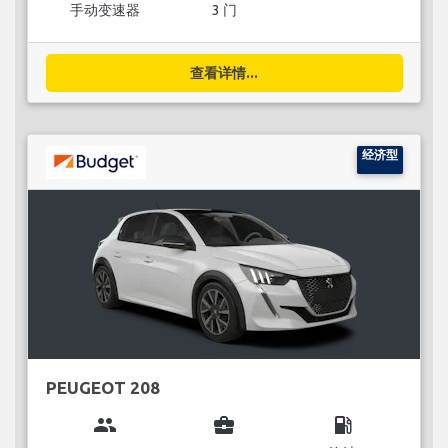
手动变速器
3 门
查看详情...
经济型
PEUGEOT 208
group
business_center
local_gas_station