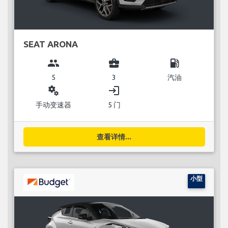
SEAT ARONA
group
business_center
local_gas_station
5
3
汽油
miscellaneous_services
login
手动变速器
5 门
查看详情...
小型