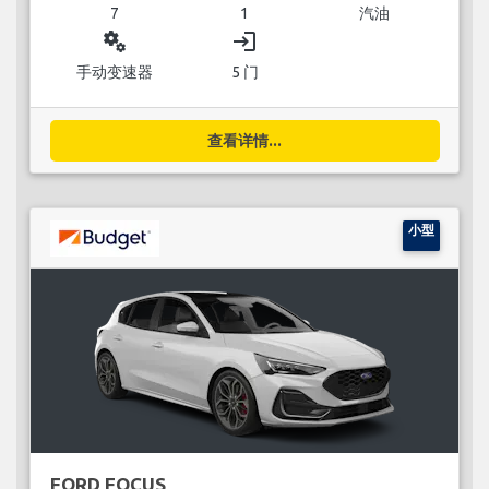
7
1
汽油
miscellaneous_services
login
手动变速器
5 门
查看详情...
小型
FORD FOCUS