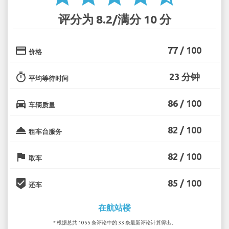
评分为 8.2/满分 10 分
credit_card
77 / 100
价格
timer
23 分钟
平均等待时间
directions_car
86 / 100
车辆质量
room_service
82 / 100
租车台服务
flag
82 / 100
取车
beenhere
85 / 100
还车
在航站楼
* 根据总共 1055 条评论中的 33 条最新评论计算得出。