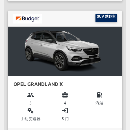
SUV 越野车
OPEL GRANDLAND X
group
business_center
local_gas_station
5
4
汽油
miscellaneous_services
login
手动变速器
5 门