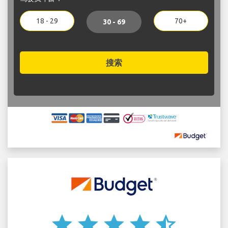
18 - 29
70+
30 - 69
搜索
star
star
star
star
star_half