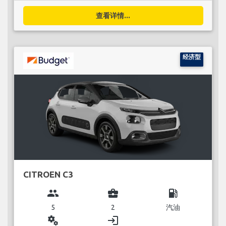
查看详情...
经济型
CITROEN C3
group
business_center
local_gas_station
5
2
汽油
miscellaneous_services
login