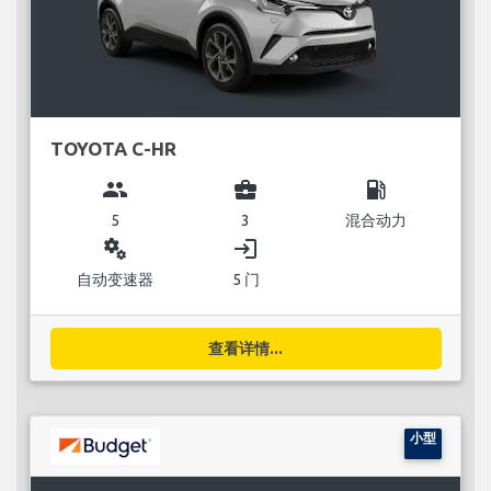
TOYOTA C-HR
group
business_center
local_gas_station
5
3
混合动力
miscellaneous_services
login
自动变速器
5 门
查看详情...
小型