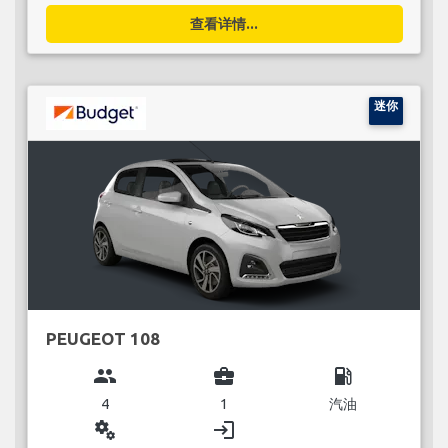
查看详情...
迷你
PEUGEOT 108
group
business_center
local_gas_station
4
1
汽油
miscellaneous_services
login