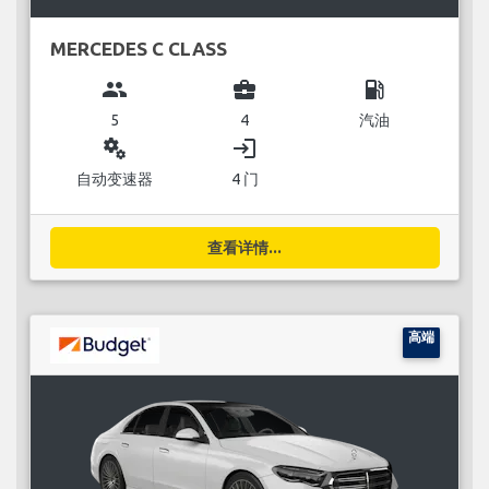
MERCEDES C CLASS
group
business_center
local_gas_station
5
4
汽油
miscellaneous_services
login
自动变速器
4 门
查看详情...
高端