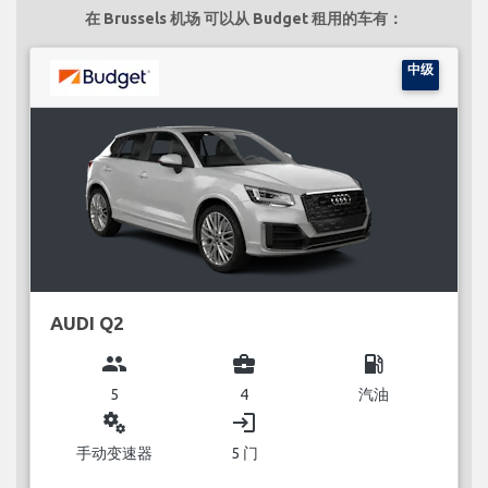
在 Brussels 机场 可以从 Budget 租用的车有：
中级
AUDI Q2
group
business_center
local_gas_station
5
4
汽油
miscellaneous_services
login
手动变速器
5 门