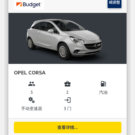
经济型
OPEL CORSA
group
business_center
local_gas_station
5
2
汽油
miscellaneous_services
login
手动变速器
3 门
查看详情...