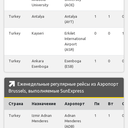
University
(AOE)
Turkey
Antalya
Antalya
1
1
0
(AYT)
Turkey
Kayseri
Erkilet
0
0
1
International
Airport
(ASR)
Turkey
Ankara
Esenboga
1
0
0
Esenboga
(ESB)
Еженедельные регулярные рейсы из Аэропорт
Brussels, выполняемые SunExpress
Страна
Назначение
Аэропорт
Пн
Вт
Ср
Turkey
Izmir Adnan
Adnan
1
1
0
Menderes
Menderes
(ADB)