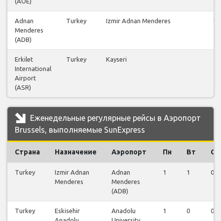
(AOE)
Adnan
Turkey
Izmir Adnan Menderes
11
Menderes
(ADB)
Erkilet
Turkey
Kayseri
2
International
Airport
(ASR)
Еженедельные регулярные рейсы в Аэропорт
Brussels, выполняемые SunExpress
Страна
Назначение
Аэропорт
Пн
Вт
Ср
Turkey
Izmir Adnan
Adnan
1
1
0
Menderes
Menderes
(ADB)
Turkey
Eskisehir
Anadolu
1
0
0
Anadolu
University