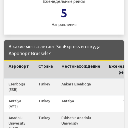
Еженедельные рейсы
5
Направления
В какие места летает SunExpress и откуда
Аэропорт Brussels?
Аэропорт
Страна
местонахождение
Еженеде
рей
Esenboga
Turkey
Ankara Esenboga
4
(ESB)
Antalya
Turkey
Antalya
10
(AYT)
Anadolu
Turkey
Eskisehir Anadolu
7
University
University