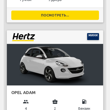
ПОСМОТРЕТЬ...
МИНИ
OPEL ADAM
group
business_center
local_gas_station
4
2
Бензин