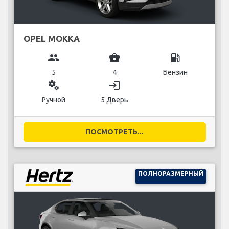
OPEL MOKKA
group
business_center
local_gas_station
5
4
Бензин
miscellaneous_services
login
Ручной
5 Дверь
ПОСМОТРЕТЬ...
ПОЛНОРАЗМЕРНЫЙ