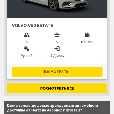
VOLVO V60 ESTATE
group
business_center
local_gas_station
5
5
Бензин
miscellaneous_services
login
Ручной
5 Дверь
ПОСМОТРЕТЬ...
ПОСМОТРЕТЬ ВСЕ
Какие самые дешевые арендуемые автомобили
доступны от Hertz на Аэропорт Brussels?