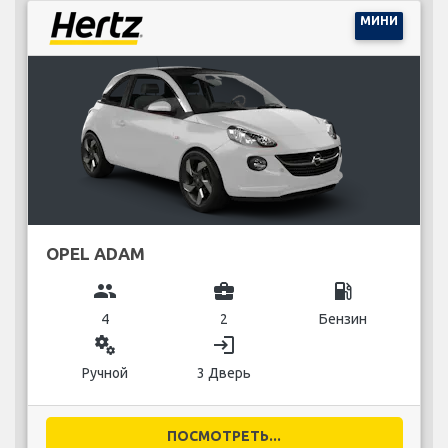
МИНИ
OPEL ADAM
group
business_center
local_gas_station
4
2
Бензин
miscellaneous_services
login
Ручной
3 Дверь
ПОСМОТРЕТЬ...