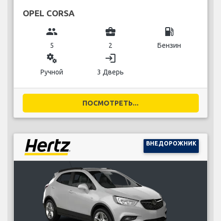
OPEL CORSA
group
business_center
local_gas_station
5
2
Бензин
miscellaneous_services
login
Ручной
3 Дверь
ПОСМОТРЕТЬ...
ВНЕДОРОЖНИК