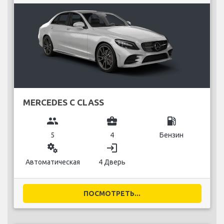
MERCEDES C CLASS
group
business_center
local_gas_station
5
4
Бензин
miscellaneous_services
login
Автоматическая
4 Дверь
ПОСМОТРЕТЬ...