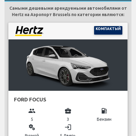
Самыми дешевыми арендуемыми автомобилями от
Hertz на Аэропорт Brussels по категории являются:
КОМПАКТЫЙ
FORD FOCUS
group
business_center
local_gas_station
5
3
Бензин
miscellaneous_services
login
Ручной
5 Дверь