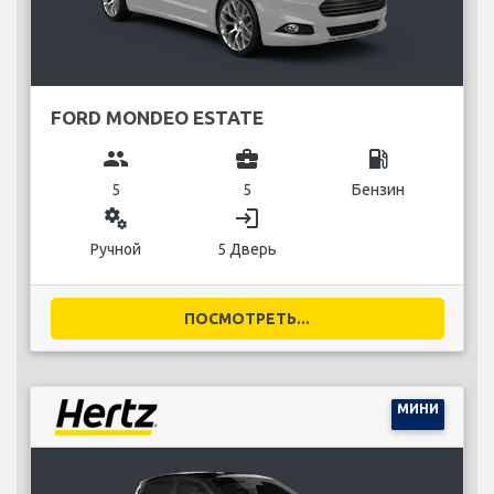
FORD MONDEO ESTATE
group
business_center
local_gas_station
5
5
Бензин
miscellaneous_services
login
Ручной
5 Дверь
ПОСМОТРЕТЬ...
МИНИ