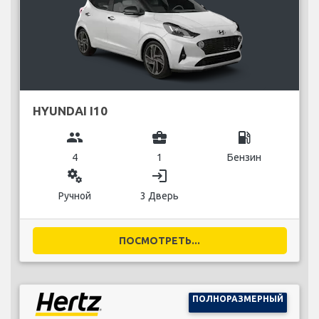
HYUNDAI I10
group
business_center
local_gas_station
4
1
Бензин
miscellaneous_services
login
Ручной
3 Дверь
ПОСМОТРЕТЬ...
ПОЛНОРАЗМЕРНЫЙ