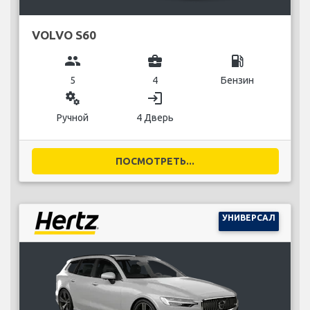
VOLVO S60
group
business_center
local_gas_station
5
4
Бензин
miscellaneous_services
login
Ручной
4 Дверь
ПОСМОТРЕТЬ...
УНИВЕРСАЛ