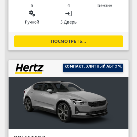
5
4
Бензин
miscellaneous_services
login
Ручной
5 Дверь
ПОСМОТРЕТЬ...
КОМПАКТ. ЭЛИТНЫЙ АВТОМ.