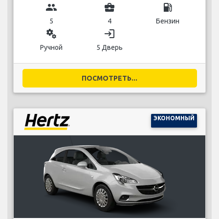
group
business_center
local_gas_station
5
4
Бензин
miscellaneous_services
login
Ручной
5 Дверь
ПОСМОТРЕТЬ...
ЭКОНОМНЫЙ