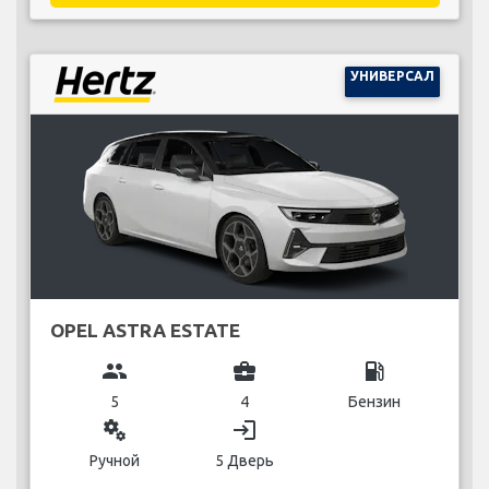
УНИВЕРСАЛ
OPEL ASTRA ESTATE
group
business_center
local_gas_station
5
4
Бензин
miscellaneous_services
login
Ручной
5 Дверь