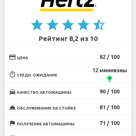
star
star
star
star
star_half
Рейтинг 8,2 из 10
credit_card
82 / 100
ЦЕНА
12 минивэны
timer
СРЕДН. ОЖИДАНИЕ
emoji_events
directions_car
90 / 100
КАЧЕСТВО АВТОМАШИНЫ
room_service
81 / 100
ОБСЛУЖИВАНИЕ НА СТОЙКЕ
flag
71 / 100
ПОЛУЧЕНИЕ АВТОМАШИНЫ