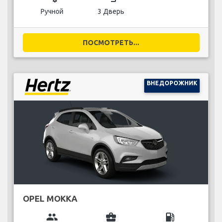
Ручной
3 Дверь
ПОСМОТРЕТЬ...
ВНЕДОРОЖНИК
OPEL MOKKA
group
business_center
local_gas_station