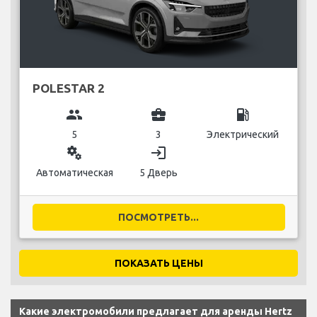
POLESTAR 2
group
business_center
local_gas_station
5
3
Электрический
miscellaneous_services
login
Автоматическая
5 Дверь
ПОСМОТРЕТЬ...
ПОКАЗАТЬ ЦЕНЫ
Какие электромобили предлагает для аренды Hertz