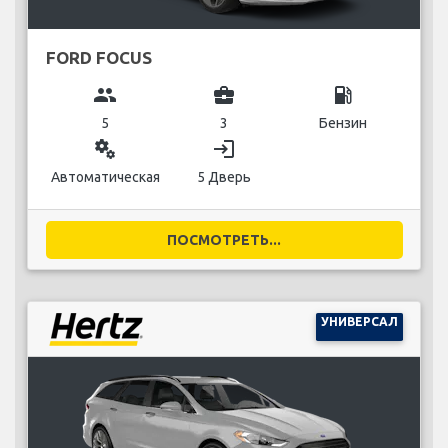
FORD FOCUS
group
business_center
local_gas_station
5
3
Бензин
miscellaneous_services
login
Автоматическая
5 Дверь
ПОСМОТРЕТЬ...
УНИВЕРСАЛ