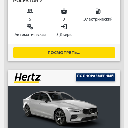
POLESTAR 2
group
business_center
local_gas_station
5
3
Электрический
miscellaneous_services
login
Автоматическая
5 Дверь
ПОСМОТРЕТЬ...
ПОЛНОРАЗМЕРНЫЙ