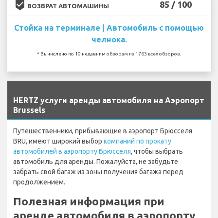
beenhere
85 / 100
ВОЗВРАТ АВТОМАШИНЫ
Стойка на терминале | Автомобиль с помощью
челнока.
* Вычислено по 10 недавним обзорам из 1763 всех обзоров.
`
HERTZ услуги аренды автомобиля на Аэропорт
Brussels
Путешественники, прибывающие в аэропорт Брюсселя
BRU, имеют широкий выбор
компаний по прокату
автомобилей в аэропорту Брюсселя
, чтобы выбрать
автомобиль для аренды. Пожалуйста, не забудьте
забрать свой багаж из зоны получения багажа перед
продолжением.
Полезная информация при
аренде автомобиля в аэропорту