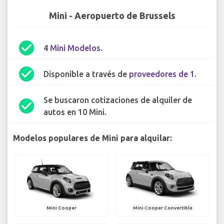
Mini - Aeropuerto de Brussels
check_circle
4
Mini Modelos
.
check_circle
Disponible a través de
proveedores de 1
.
Se buscaron cotizaciones de alquiler de
check_circle
autos en 10 Mini.
Modelos populares de Mini para alquilar:
Mini Cooper
Mini Cooper Convertible