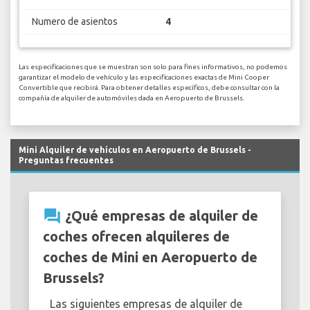
Numero de asientos
4
Las especificaciones que se muestran son solo para fines informativos, no podemos
garantizar el modelo de vehículo y las especificaciones exactas de Mini Cooper
Convertible que recibirá. Para obtener detalles específicos, debe consultar con la
compañía de alquiler de automóviles dada en Aeropuerto de Brussels.
Mini Alquiler de vehículos en Aeropuerto de Brussels -
Preguntas frecuentes
question_answer
¿Qué empresas de alquiler de
coches ofrecen alquileres de
coches de Mini en Aeropuerto de
Brussels?
Las siguientes empresas de alquiler de