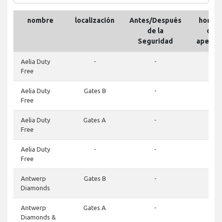
nombre
localización
Antes/Después
horari
de la
de
Seguridad
apertu
Aelia Duty
-
-
-
Free
Aelia Duty
Gates B
-
-
Free
Aelia Duty
Gates A
-
-
Free
Aelia Duty
-
-
-
Free
Antwerp
Gates B
-
-
Diamonds
Antwerp
Gates A
-
-
Diamonds &