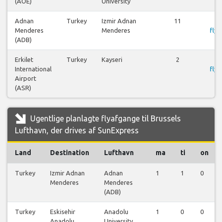
(AOE)
University
Adnan
Turkey
Izmir Adnan
11
Menderes
Menderes
flyr
(ADB)
Erkilet
Turkey
Kayseri
2
International
flyr
Airport
(ASR)
Ugentlige planlagte flyafgange til Brussels
Lufthavn, der drives af SunExpress
Land
Destination
Lufthavn
ma
ti
on
Turkey
Izmir Adnan
Adnan
1
1
0
Menderes
Menderes
(ADB)
Turkey
Eskisehir
Anadolu
1
0
0
Anadolu
University