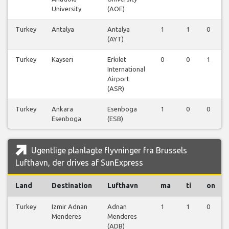
University
(AOE)
Turkey
Antalya
Antalya
1
1
0
(AYT)
Turkey
Kayseri
Erkilet
0
0
1
International
Airport
(ASR)
Turkey
Ankara
Esenboga
1
0
0
Esenboga
(ESB)
Ugentlige planlagte flyvninger fra Brussels
Lufthavn, der drives af SunExpress
Land
Destination
Lufthavn
ma
ti
on
Turkey
Izmir Adnan
Adnan
1
1
0
Menderes
Menderes
(ADB)