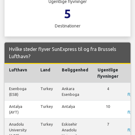
Ugentlige flyvninger
5
Destinationer
Hvilke steder flyver SunExpress til og fra Brussels
Lufthavn?
Lufthavn
Land
Beliggenhed
Ugentlige
F
flyvninger
Esenboga
Turkey
Ankara
4
(ESB)
Esenboga
flyr
Antalya
Turkey
Antalya
10
(AYT)
flyr
Anadolu
Turkey
Eskisehir
7
University
Anadolu
flyr