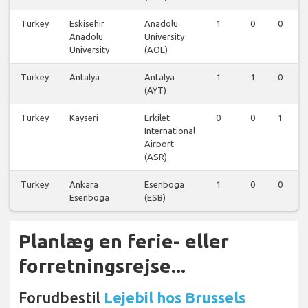
Turkey
Eskisehir
Anadolu
1
0
0
Anadolu
University
University
(AOE)
Turkey
Antalya
Antalya
1
1
0
(AYT)
Turkey
Kayseri
Erkilet
0
0
1
International
Airport
(ASR)
Turkey
Ankara
Esenboga
1
0
0
Esenboga
(ESB)
Planlæg en ferie- eller
forretningsrejse...
Forudbestil
Lejebil hos Brussels