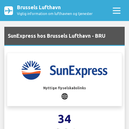
Brussels Lufthavn
Vigtig information om lufthavnen og tjenester
SunExpress hos Brussels Lufthavn - BRU
Nyttige flyselskabslinks
34