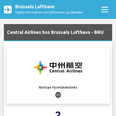
Brussels Lufthavn
Vigtig information om lufthavnen og tjenester
Central Airlines hos Brussels Lufthavn - BRU
Nyttige flyselskabslinks
2