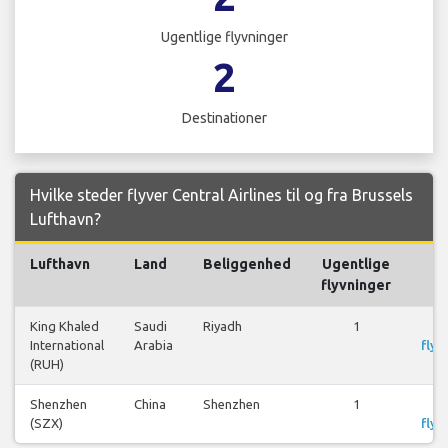
Ugentlige flyvninger
2
Destinationer
Hvilke steder flyver Central Airlines til og fra Brussels
Lufthavn?
Lufthavn
Land
Beliggenhed
Ugentlige
F
flyvninger
King Khaled
Saudi
Riyadh
1
S
International
Arabia
flyr
(RUH)
Shenzhen
China
Shenzhen
1
S
(SZX)
flyr