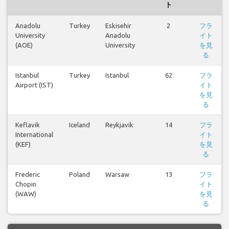
ト
Anadolu
Turkey
Eskisehir
2
フラ
University
Anadolu
イト
(AOE)
University
を見
る
Istanbul
Turkey
Istanbul
62
フラ
Airport (IST)
イト
を見
る
Keflavik
Iceland
Reykjavik
14
フラ
International
イト
(KEF)
を見
る
Frederic
Poland
Warsaw
13
フラ
Chopin
イト
(WAW)
を見
る