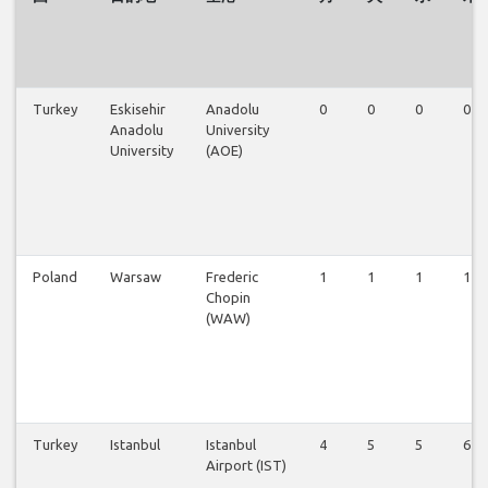
Turkey
Eskisehir
Anadolu
0
0
0
0
Anadolu
University
University
(AOE)
Poland
Warsaw
Frederic
1
1
1
1
Chopin
(WAW)
Turkey
Istanbul
Istanbul
4
5
5
6
Airport (IST)