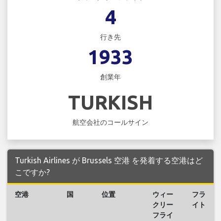
4
行き先
1933
創業年
TURKISH
航空会社のコールサイン
Turkish Airlines が Brussels 空港 を発着する空港はど
こですか?
空港
国
位置
ウィー
フラ
クリー
イト
フライ