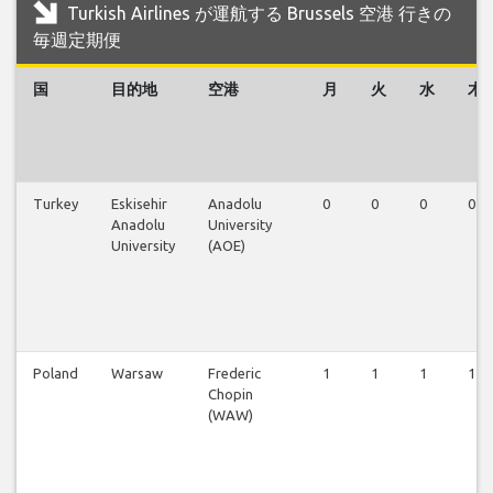
Turkish Airlines が運航する Brussels 空港 行きの
毎週定期便
国
目的地
空港
月
火
水
木
Turkey
Eskisehir
Anadolu
0
0
0
0
Anadolu
University
University
(AOE)
Poland
Warsaw
Frederic
1
1
1
1
Chopin
(WAW)