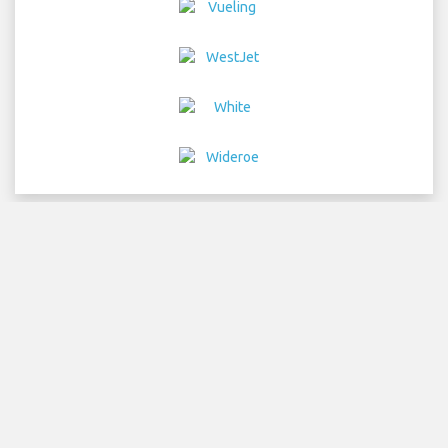
Home
フライト
レンタカー
空港交通
駐車
ホテル
情
報&ニュース
免責事項
プライバシー
サイトマップ
COPYRIGHT © 2026 Try Quantum OU trading as
"TripTQ" and brusselszaventemairport.com (also
known as TripTQ Brussels 空港) / All Rights Reserved.
免責事項 - このウェブサイトはBrussels 空港の公式ウェブサイトではあ
りません。